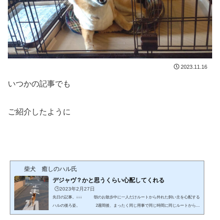
2023.11.16
いつかの記事でも
ご紹介したように
柴犬 癒しのハル氏
デジャヴ？かと思うくらい心配してくれる
🕒️2023年2月27日
先日の記事。↓↓↓ 朝のお散歩中に一人だけルートから外れた飼い主を心配する
ハルの後ろ姿。 2週間後、まったく同じ用事で同じ時間に同じルートからは
ずれた飼い主に気づいたハル↓↓↓ 「あれ？来てないよ！」と、振り返り。。 動