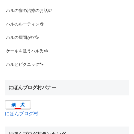
ハルの歯の治療のお話🦷
ハルのルーティン👅
ハルの眉間が!?💦
ケーキを狙うハル氏🍰
ハルとピクニック🐾
にほんブログ村バナー
にほんブログ村