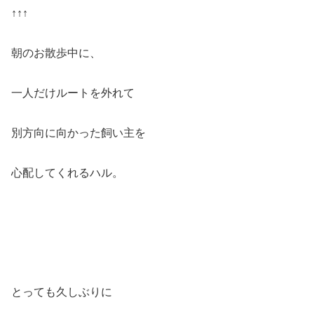
かなくなりました💧 まるで、『止まれ』の意味が分かっているかのように
↑↑↑
止まって動かなくなります。。 その、心配する後ろ姿がまるでデジャブ
💦 本当に飼い主さんのこと大好きなんだね♡ でも、10分くらいす
るとすっかり忘れてしまうところがハルのいい所←🤣 後...
朝のお散歩中に、
一人だけルートを外れて
別方向に向かった飼い主を
心配してくれるハル。
とっても久しぶりに