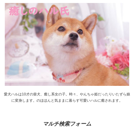
愛犬ハルは10才の柴犬、癒し系女の子。時々、やんちゃ姫だったりいたずら娘
に変身します。のほほんと気ままに暮らす可愛いハルに癒されます。
マルチ検索フォーム