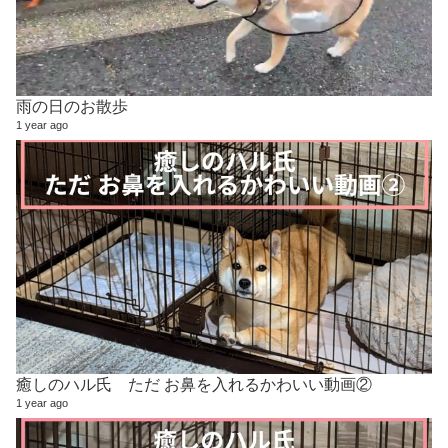
雨の日のお散歩
1 year ago
癒しのハル氏 ただ お鼻を入れるかわいい動画②
1 year ago