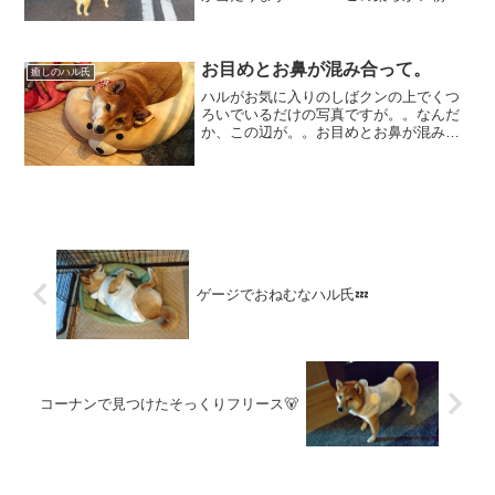
が大好き♡ ちょこちょこと歩く
ハルの後ろ姿♡ それも可愛いんだけ
ど、その先で揺れる影がまた可愛い
🤭 少しずつ陽が強くな...
お目めとお鼻が混み合って。
癒しのハル氏
ハルがお気に入りのしばクンの上でくつ
ろいでいるだけの写真ですが。。なんだ
か、この辺が。。お目めとお鼻が混み合
ってて。。ちょっとやかましい感
じ。 そんなことなーい？と話し
かけていると、「あー、そうですか」と
ころんと寝がえりを打ってあっさ...
ゲージでおねむなハル氏💤
コーナンで見つけたそっくりフリース🐻