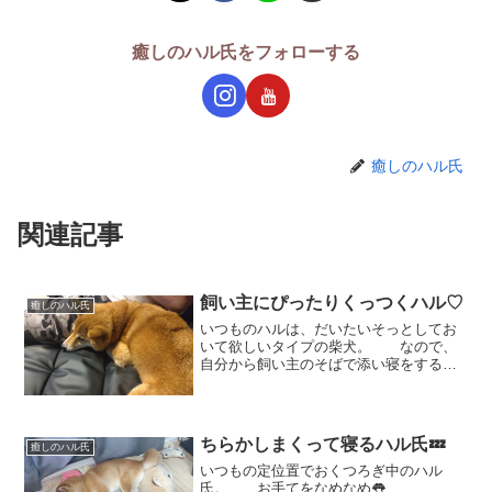
癒しのハル氏をフォローする
癒しのハル氏
関連記事
飼い主にぴったりくっつくハル♡
癒しのハル氏
いつものハルは、だいたいそっとしてお
いて欲しいタイプの柴犬。 なので、
自分から飼い主のそばで添い寝をするの
はとっても珍しいこと！ この日
は。。。めずらしく！！自分からぴった
りとくっついていっています👀 こ
れには、飼い主も。「そう...
ちらかしまくって寝るハル氏💤
癒しのハル氏
いつもの定位置でおくつろぎ中のハル
氏。 お手てをなめなめ👅