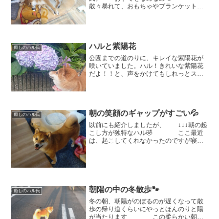
散々暴れて、おもちゃやブランケットを
ちらかしまくった後に、自分は涼しいお
顔でしばクンの上でくつろいでいま
す。 「あー、かゆかゆ💦」お口
の下がかゆいのね。。と、くつろ...
ハルと紫陽花
癒しのハル氏
公園までの道のりに、キレイな紫陽花が
咲いていました。ハル！きれいな紫陽花
だよ！！と、声をかけてもしれっとスル
ー。。。 ハルと紫陽花を撮りたいの
に、「しっぽと紫陽花の共演」 もう
一度。ハル！こっち向いて！やっと気づ
いてくれました！クンクン...
朝の笑顔のギャップがすごい💦
癒しのハル氏
以前にも紹介しましたが、 ↓↓↓朝の起
こし方が独特なハル🤣 ここ最近
は、起こしてくれなかったのですが寝室
から「ハルちゃん！」と声をかけるとの
っそりと起き上がり、数秒後に
は。。。 この日はカーテンの隙間が
大きかったみたいでやや眩しそ...
朝陽の中の冬散歩🐾
癒しのハル氏
冬の朝、朝陽がのぼるのが遅くなって散
歩の帰り道くらいにやっとほんのりと陽
が当たります この柔らかい朝陽