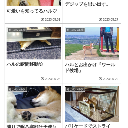
デジャブを思い出す。
可愛いを知ってるハル♡
2023.05.31
2023.05.27
癒しのハル氏
癒しのハル氏
ハルの瞬間移動💦
ハルとお出かけ『ワール
ド牧場』
2023.05.25
2023.05.22
癒しのハル氏
癒しのハル氏
バリケードでストライ
隣りで眠る寝顔は天使✨