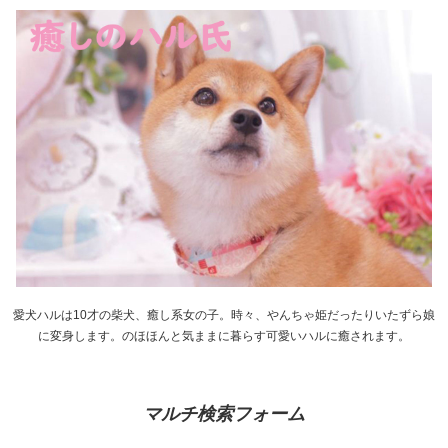
愛犬ハルは10才の柴犬、癒し系女の子。時々、やんちゃ姫だったりいたずら娘
に変身します。のほほんと気ままに暮らす可愛いハルに癒されます。
マルチ検索フォーム