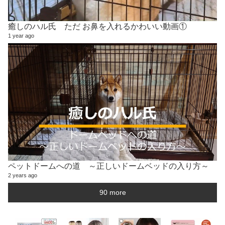
癒しのハル氏 ただ お鼻を入れるかわいい動画①
1 year ago
ペットドームへの道 ～正しいドームベッドの入り方～
2 years ago
90 more