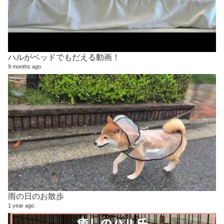
ハルがベッドでもだえる動画！
9 months ago
雨の日のお散歩
1 year ago