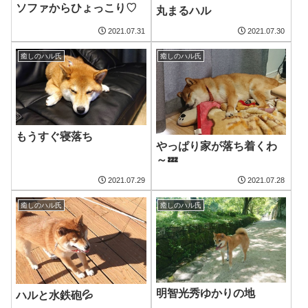
ソファからひょっこり♡
丸まるハル
2021.07.31
2021.07.30
癒しのハル氏
癒しのハル氏
もうすぐ寝落ち
やっぱり家が落ち着くわ
～💤
2021.07.29
2021.07.28
癒しのハル氏
癒しのハル氏
明智光秀ゆかりの地
ハルと水鉄砲💦