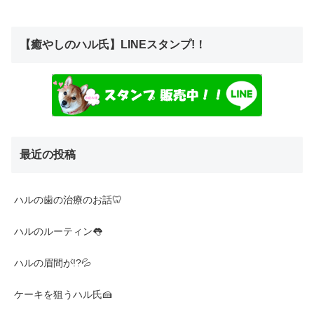
【癒やしのハル氏】LINEスタンプ!！
最近の投稿
ハルの歯の治療のお話🦷
ハルのルーティン👅
ハルの眉間が!?💦
ケーキを狙うハル氏🍰