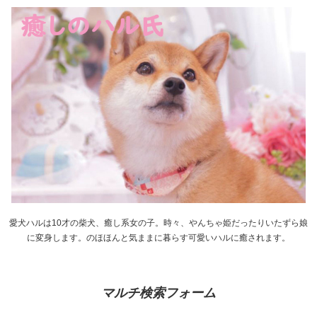
愛犬ハルは10才の柴犬、癒し系女の子。時々、やんちゃ姫だったりいたずら娘
に変身します。のほほんと気ままに暮らす可愛いハルに癒されます。
マルチ検索フォーム