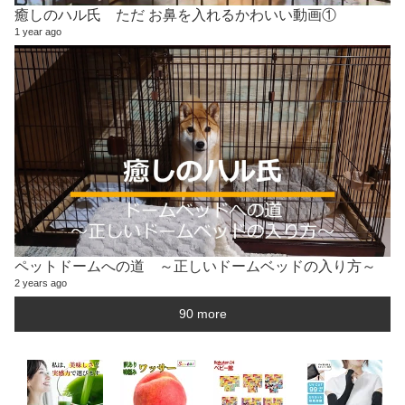
癒しのハル氏 ただ お鼻を入れるかわいい動画①
1 year ago
ペットドームへの道 ～正しいドームベッドの入り方～
2 years ago
90 more