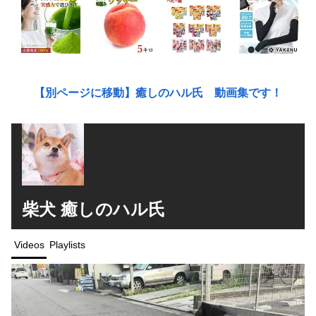
【別ページに移動】癒しのハル氏 動画集です！
柴犬 癒しのハル氏
Videos
Playlists