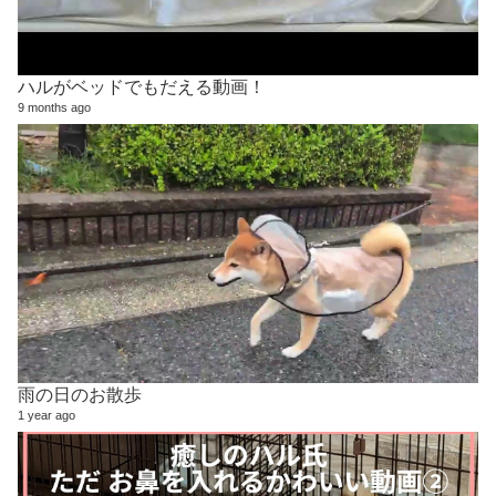
ハルがベッドでもだえる動画！
9 months ago
雨の日のお散歩
1 year ago