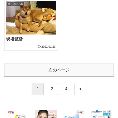
癒しのハル氏
現場監督
2021.01.23
次のページ
次
1
2
4
へ