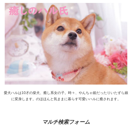
愛犬ハルは10才の柴犬、癒し系女の子。時々、やんちゃ姫だったりいたずら娘
に変身します。のほほんと気ままに暮らす可愛いハルに癒されます。
マルチ検索フォーム