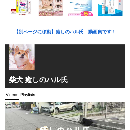
【別ページに移動】癒しのハル氏 動画集です！
柴犬 癒しのハル氏
Videos
Playlists