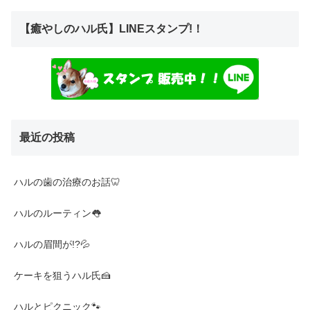
【癒やしのハル氏】LINEスタンプ!！
最近の投稿
ハルの歯の治療のお話🦷
ハルのルーティン👅
ハルの眉間が!?💦
ケーキを狙うハル氏🍰
ハルとピクニック🐾