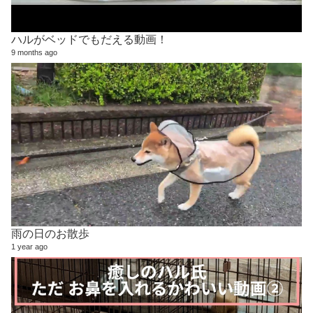
ハルがベッドでもだえる動画！
9 months ago
雨の日のお散歩
1 year ago