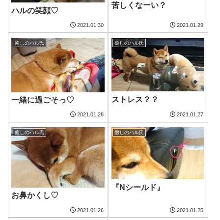
苦しくなーい？
ハルの笑顔♡
2021.01.30
2021.01.29
癒しのハル氏
癒しのハル氏
ストレス？？
一緒に過ごそっ♡
2021.01.28
2021.01.27
癒しのハル氏
癒しのハル氏
『Nシールド』
お鼻かくし♡
2021.01.26
2021.01.25