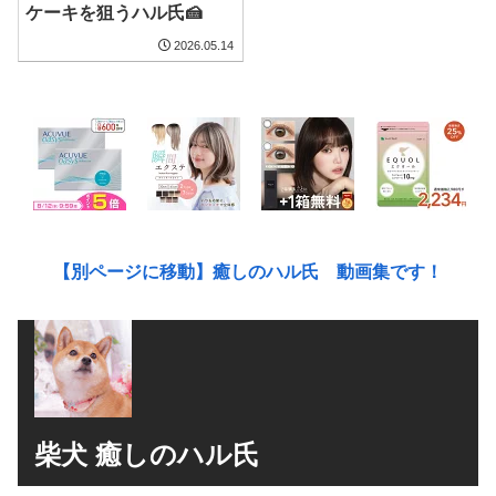
ケーキを狙うハル氏🍰
2026.05.14
【別ページに移動】癒しのハル氏 動画集です！
柴犬 癒しのハル氏