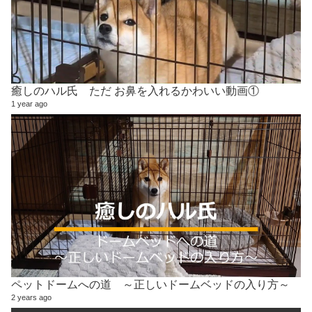
癒しのハル氏 ただ お鼻を入れるかわいい動画①
1 year ago
ペットドームへの道 ～正しいドームベッドの入り方～
2 years ago