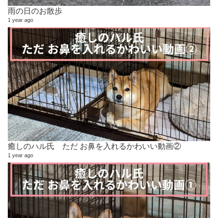
雨の日のお散歩
1 year ago
癒しのハル氏 ただ お鼻を入れるかわいい動画②
1 year ago