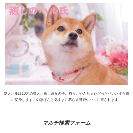
愛犬ハルは10才の柴犬、癒し系女の子。時々、やんちゃ姫だったりいたずら娘
に変身します。のほほんと気ままに暮らす可愛いハルに癒されます。
マルチ検索フォーム