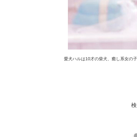
愛犬ハルは10才の柴犬、癒し系女の
検