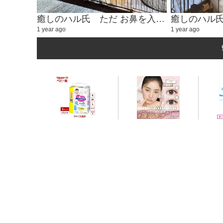
癒しのハル氏 ただ お鼻を入れるかわいい動画②
1 year ago
1 year ago