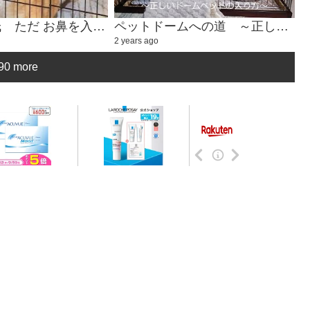
癒しのハル氏 ただ お鼻を入れるかわいい動画①
ペットドームへの道 ～正しいドームベッドの入り方～
2 years ago
90 more