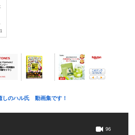
は
じ
01
癒しのハル氏 動画集です！
96