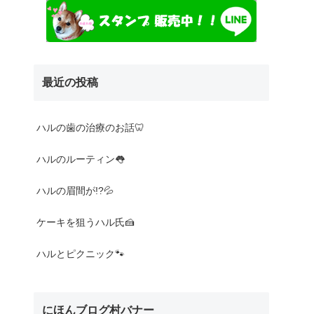
最近の投稿
Nothing found
ハルの歯の治療のお話🦷
ハルのルーティン👅
ハルの眉間が!?💦
ケーキを狙うハル氏🍰
ハルとピクニック🐾
にほんブログ村バナー