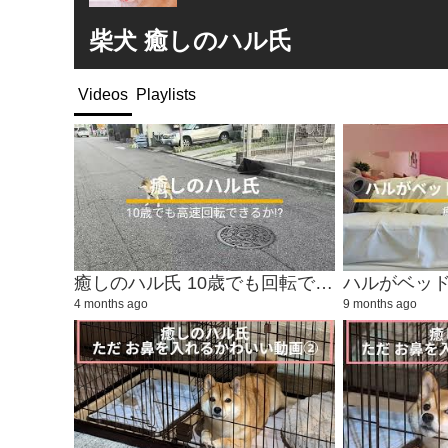
柴犬 癒しのハル氏
Videos
Playlists
癒しのハル氏 10歳でも回転できるか!?
ハルがベッ
4 months ago
9 months ago