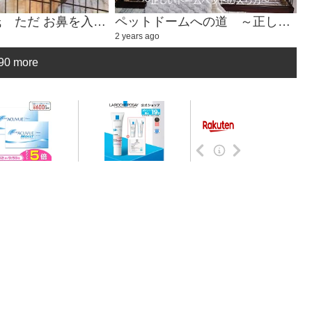
癒しのハル氏 ただ お鼻を入れるかわいい動画①
ペットドームへの道 ～正しいドームベッドの入り方～
2 years ago
90 more