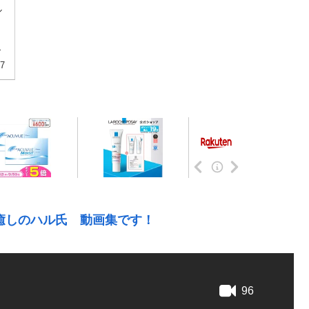
ル
、
な
27
癒しのハル氏 動画集です！
96