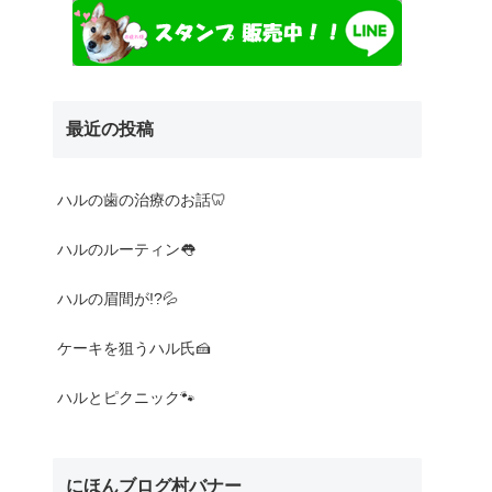
最近の投稿
Nothing found
ハルの歯の治療のお話🦷
ハルのルーティン👅
ハルの眉間が!?💦
ケーキを狙うハル氏🍰
ハルとピクニック🐾
にほんブログ村バナー