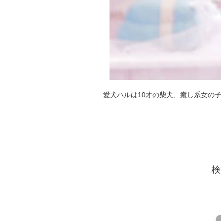
愛犬ハルは10才の柴犬、癒し系女の
検