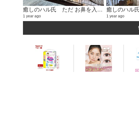
癒しのハル氏 ただ お鼻を入れるかわいい動画②
1 year ago
1 year ago