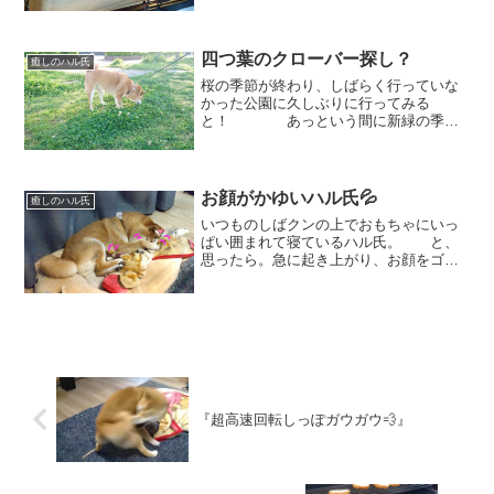
向けると。。。 いきなりのこの
お顔😳 「アオーーーン！！」
あ、あくびね💦💦怖いのよね～、この
四つ葉のクローバー探し？
お...
癒しのハル氏
桜の季節が終わり、しばらく行っていな
かった公園に久しぶりに行ってみる
と！ あっという間に新緑の季節
になっていました！草木が青々と茂り、
ハルはもっぱらクンクンにいそしんでお
ります。。 いつの間にか、クロ
ーバーもたくさん茂っていてま...
お顔がかゆいハル氏💦
癒しのハル氏
いつものしばクンの上でおもちゃにいっ
ぱい囲まれて寝ているハル氏。 と、
思ったら。急に起き上がり、お顔をゴシ
ゴシ💦 お鼻の横がかゆかゆかゆ
💦 と、何度もしているうちに。。何
だかお口もかゆくなってき
て。。 気づいたら。。。すごい
お顔...
『超高速回転しっぽガウガウ💨』