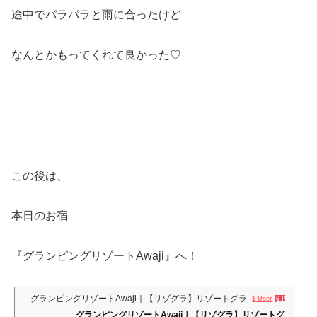
途中でパラパラと雨に合ったけど
なんとかもってくれて良かった♡
この後は、
本日のお宿
『グランピングリゾートAwaji』へ！
グランピングリゾートAwaji｜【リゾグラ】リゾートグランピング | グランピ
1 User
6 Pockets
グランピングリゾートAwaji｜【リゾグラ】リゾートグ