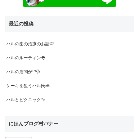
最近の投稿
ハルの歯の治療のお話🦷
ハルのルーティン👅
ハルの眉間が!?💦
ケーキを狙うハル氏🍰
ハルとピクニック🐾
にほんブログ村バナー