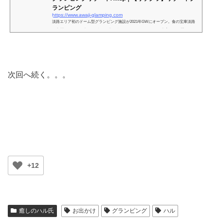
ランピング
https://www.awaji-glamping.com
淡路エリア初のドーム型グランピング施設が2021年GWにオープン。食の宝庫淡路
の食材をまるごと楽しむグランピングBBQはもちろんのこと、全室テント横には個
別の浴室・トイレ・BBQスペースも完備されており、ホテルクオリティの充実した
アメニティも揃えております。 兵庫 淡路エリアでラグジュアリーなグランピング体
験をお楽しみください。
次回へ続く。。。
+12
癒しのハル氏
お出かけ
グランピング
ハル