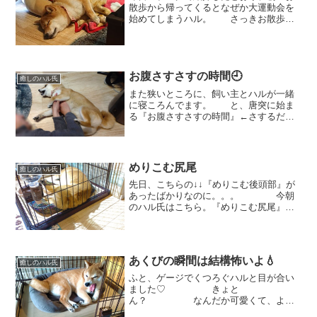
散歩から帰ってくるとなぜか大運動会を
始めてしまうハル。 さっきお散歩に
行ったよね？というほど、お部屋の中を
走り回ります。 そして。。。そのま
まコロン💤 なんとも気持ち良さそう
にお昼寝を始めます。まだ...
お腹さすさすの時間🕘
癒しのハル氏
また狭いところに、飼い主とハルが一緒
に寝ころんでます。 と、唐突に始ま
る『お腹さすさすの時間』←さするだけ
「なんだなんだ！やるのか！？」とじゃ
れ合っていますが。。。 ハル氏はお
腹をさすさすされるのが好き♡「アオー
ーーん！」 ついついあ...
めりこむ尻尾
癒しのハル氏
先日、こちらの↓↓『めりこむ後頭部』が
あったばかりなのに。。。 今朝
のハル氏はこちら。『めりこむ尻尾』
🤣 しっぽはファサファサだから、
出る部分も多いよね。。。 なんだ
か、だんだん腹のような？？ 面白い
形でめり込んでます(笑) ...
あくびの瞬間は結構怖いよ💧
癒しのハル氏
ふと、ゲージでくつろぐハルと目が合い
ました♡ きょと
ん？ なんだか可愛くて、よし
よし写真を撮ってあげようと、カメラを