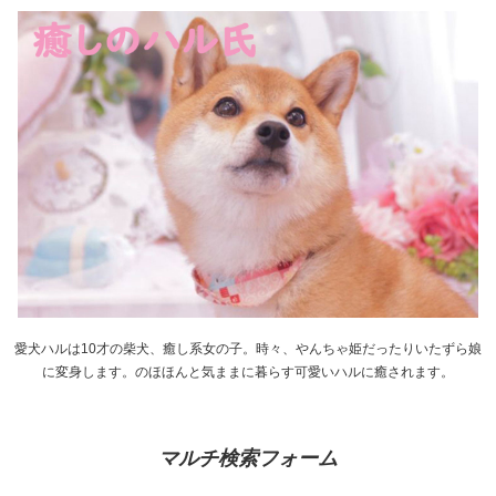
愛犬ハルは10才の柴犬、癒し系女の子。時々、やんちゃ姫だったりいたずら娘
に変身します。のほほんと気ままに暮らす可愛いハルに癒されます。
マルチ検索フォーム