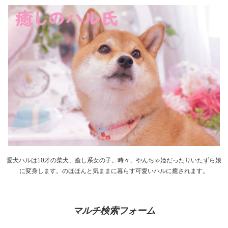
愛犬ハルは10才の柴犬、癒し系女の子。時々、やんちゃ姫だったりいたずら娘
に変身します。のほほんと気ままに暮らす可愛いハルに癒されます。
マルチ検索フォーム