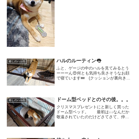
高めのおもちゃです(不安) 真ん中
の部分を押すと「バリバリッ」と音が鳴
ります。きっと噛む感...
ハルのルーティン👅
癒しのハル氏
ふと、ゲージの中のハルを見てみるとう
ーーーん😍何とも気持ち良さそうなお顔
で寝ています💤 (クッションが裏向きな
のは その前におそらく暴れてたのね
🙄) こんな可愛い寝顔♡もっと近
くで。。。と思って近づいてみる
と、 「ん？」パチッとお目...
ドーム型ベッドとのその後。。。
癒しのハル氏
クリスマスプレゼントにと新しく買った
ドーム型ベッド。 最初は↓↓なんだか
敬遠されていたのだけどさてさて、仲良
くなれたのでしょうか？ まず
は、その後。。。フゴフゴと頭を突っ込
んでます。 おっ！早速入ってくれる
かな？と、思いきや。。。...