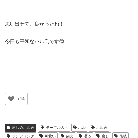
思い出せて、良かったね！
今日も平和なハル氏です😊
+14
癒しのハル氏
テーブルの下
ハル
ハル氏
ポンデリング
可愛い
柴犬
潜る
癒し
術後