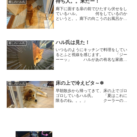
待ち人。。来たー！
癒しのハル氏
廊下に面する扉の前でひたすら伏せをし
ているハル。 何をしているのか
というと。。廊下の向こうのお風呂から
大好きな人が出てくるのを今か今かと待
っているのです。（きちんと揃えられた
お手てと、 影からもわかる凛とした表
情が また健気で可愛い♡...
ハル氏は見た！
癒しのハル氏
いつものようにキッチンで料理をしてい
るとふと視線を感じます。 「ジー
ーーッ」 ハルがあの有名な家政婦
さんばりにこちらをじっと見つめていま
す。。。 『The ハル氏は見た！』
今週土曜日9時から放送みたいな。 ち
ょっと遊んでみまし...
床の上で冷えピタ～❄
癒しのハル氏
早朝散歩から帰ってきて、床の上でゴロ
ゴロしているハル氏。 「夏はこれに
限るのね。。。」 クーラーの効
いた部屋。風が直で当たる訳でもなく、
ほどよく冷やされた床の上。 そこに
ゴロンとして身体をピタッとくっつけ
る、『冷えピタ』です(笑)...