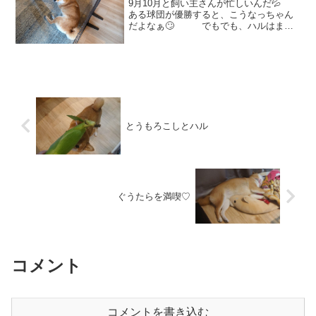
9月10月と飼い主さんが忙しいんだ💦
ある球団が優勝すると、こうなっちゃん
だよなぁ🙄 でもでも、ハルはまっ
たく関係なく変わらずおうちでゴロゴロ
💤 フェンスのそばで転がるハル
氏👏 上から見るとなかなかわんぱく
ボディかしら？🤭 ...
とうもろこしとハル
ぐうたらを満喫♡
コメント
コメントを書き込む