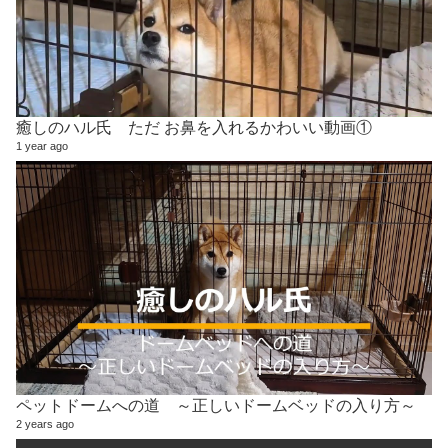
癒しのハル氏 ただ お鼻を入れるかわいい動画①
1 year ago
ペットドームへの道 ～正しいドームベッドの入り方～
2 years ago