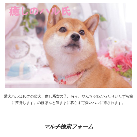
愛犬ハルは10才の柴犬、癒し系女の子。時々、やんちゃ姫だったりいたずら娘
に変身します。のほほんと気ままに暮らす可愛いハルに癒されます。
マルチ検索フォーム