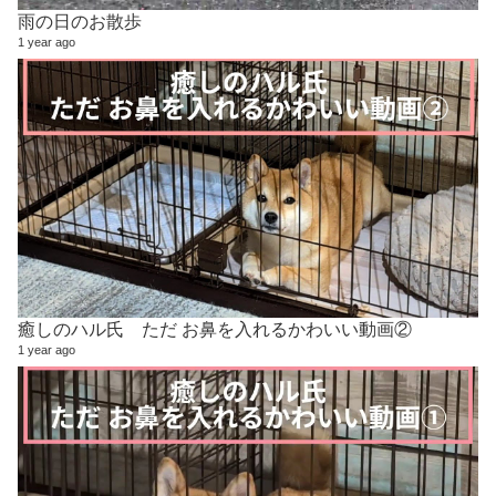
雨の日のお散歩
1 year ago
癒しのハル氏 ただ お鼻を入れるかわいい動画②
1 year ago