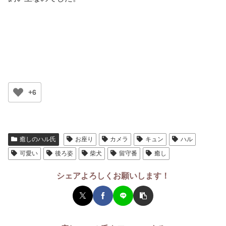
+6
癒しのハル氏
お座り
カメラ
キュン
ハル
可愛い
後ろ姿
柴犬
留守番
癒し
シェアよろしくお願いします！