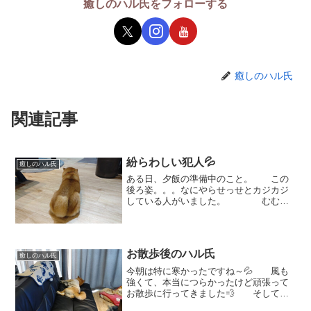
癒しのハル氏をフォローする
癒しのハル氏
関連記事
紛らわしい犯人💦
癒しのハル氏
ある日、夕飯の準備中のこと。 この
後ろ姿。。。なにやらせっせとカジカジ
している人がいました。 むむ
っ！この後ろ姿！！絶対に怪しい
😒 ハルちゃん！何か見つけた
の？？「ん？何のことね？？」と、ゆっ
くりと振り返ります。 ハルち...
お散歩後のハル氏
癒しのハル氏
今朝は特に寒かったですね～💦 風も
強くて、本当につらかったけど頑張って
お散歩に行ってきました💨 そして、
帰ってきた後のハル氏がこちら。お顔は