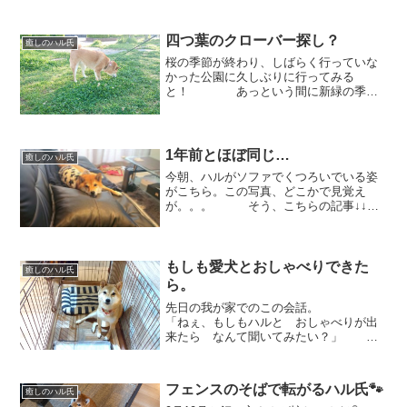
見えませんが。。。「まったくもっ
て、 ひどい目にあったのね」と背中が
言っているようです(笑) ...
四つ葉のクローバー探し？
癒しのハル氏
桜の季節が終わり、しばらく行っていな
かった公園に久しぶりに行ってみる
と！ あっという間に新緑の季節
になっていました！草木が青々と茂り、
ハルはもっぱらクンクンにいそしんでお
ります。。 いつの間にか、クロ
ーバーもたくさん茂っていてま...
1年前とほぼ同じ…
癒しのハル氏
今朝、ハルがソファでくつろいでいる姿
がこちら。この写真、どこかで見覚え
が。。。 そう、こちらの記事↓↓ほ
ぼ1年前、まったく同じような格好でソフ
ァでくつろいでいるのを記事にしており
ました。 寒くなってきたし、地べ
たはイヤなのかな？最近...
もしも愛犬とおしゃべりできた
癒しのハル氏
ら。
先日の我が家でのこの会話。
「ねぇ、もしもハルと おしゃべりが出
来たら なんて聞いてみたい？」
「それは。。。 俺たちの家族になっ
て 幸せかぁ？ やろ」 なんて、男前
な質問。。。 私の聞きたかったこと
フェンスのそばで転がるハル氏🐾
癒しのハル氏
は、「その座り方する時って...