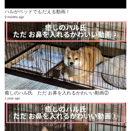
ハルがベッドでもだえる動画！
9 months ago
癒しのハル氏 ただ お鼻を入れるかわいい動画②
1 year ago