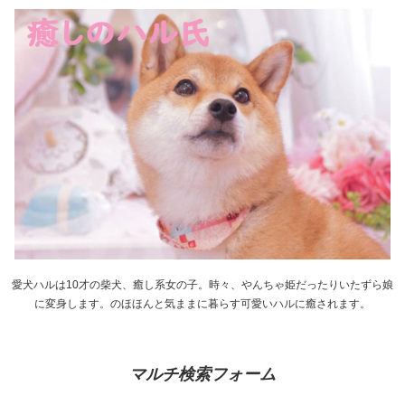
愛犬ハルは10才の柴犬、癒し系女の子。時々、やんちゃ姫だったりいたずら娘
に変身します。のほほんと気ままに暮らす可愛いハルに癒されます。
マルチ検索フォーム