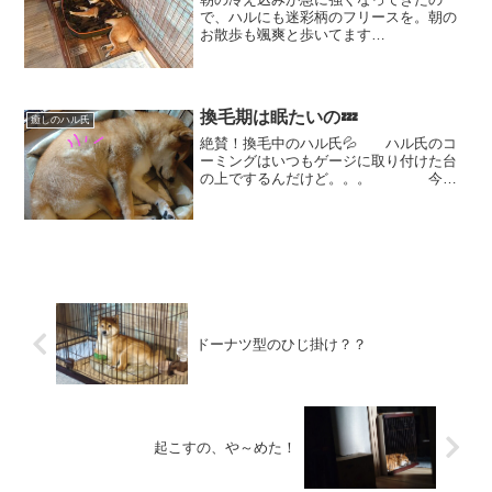
で、ハルにも迷彩柄のフリースを。朝の
お散歩も颯爽と歩いてます
🐾 良く似合ってるね！とご
機嫌のハルちゃん。 しかし、
ゲージのベッドで寝ていると。。。ベッ
ドの柄と同じで💦これ、くるんと寝ちゃ
換毛期は眠たいの💤
癒しのハル氏
う...
絶賛！換毛中のハル氏💦 ハル氏のコ
ーミングはいつもゲージに取り付けた台
の上でするんだけど。。。 今日
もなかなか頑張りました👏 今は
ちょうどわき腹のところが激しくて💦コ
コ！！ えぐれているの分かるかな？
残ってる所の毛をつまむと...
ドーナツ型のひじ掛け？？
起こすの、や～めた！