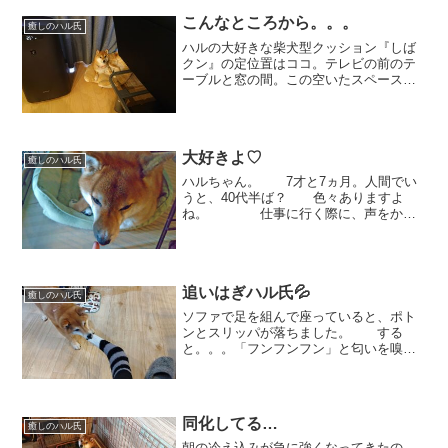
♡「なんね？？」とおもむろに振り向い
たかと思うと。。 おっ！こ、これ
こんなところから。。。
癒しのハル氏
は！「お耳かいかい」のポー...
ハルの大好きな柴犬型クッション『しば
クン』の定位置はココ。テレビの前のテ
ーブルと窓の間。この空いたスペースが
いつものハルのくつろぎ場。 なの
に。。。は、ハルちゃん！？こんなとこ
ろから、「ひょっこり、こんにち
は！」 どうして持ってきちゃ...
大好きよ♡
癒しのハル氏
ハルちゃん。 7才と7ヵ月。人間でい
うと、40代半ば？ 色々ありますよ
ね。 仕事に行く際に、声をかけ
ても振り返らずに、見せてくれるその広
い背中も。 横に来たのに、お鼻
をズボッと埋めたままの横顔
も。 しばらくすると、「な...
追いはぎハル氏💦
癒しのハル氏
ソファで足を組んで座っていると、ポト
ンとスリッパが落ちました。 する
と。。。「フンフンフン」と匂いを嗅ぎ
にきたハル氏。 コラコラ！やめなさ
いよ。 やめてってば！！すごいお顔
で引張ってきます💦 うんしょ、うん
しょと体全体を使って引張り...
同化してる…
癒しのハル氏
朝の冷え込みが急に強くなってきたの