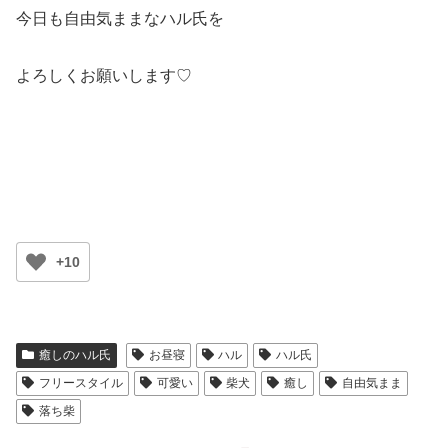
今日も自由気ままなハル氏を
よろしくお願いします♡
+10
癒しのハル氏
お昼寝
ハル
ハル氏
フリースタイル
可愛い
柴犬
癒し
自由気まま
落ち柴