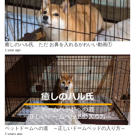
癒しのハル氏 ただ お鼻を入れるかわいい動画①
1 year ago
ペットドームへの道 ～正しいドームベッドの入り方～
2 years ago