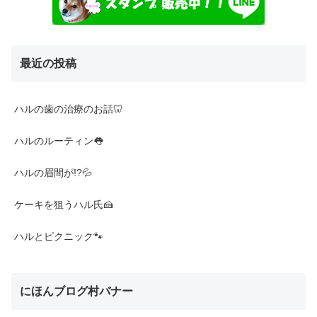
最近の投稿
ハルの歯の治療のお話🦷
ハルのルーティン👅
ハルの眉間が!?💦
ケーキを狙うハル氏🍰
ハルとピクニック🐾
にほんブログ村バナー