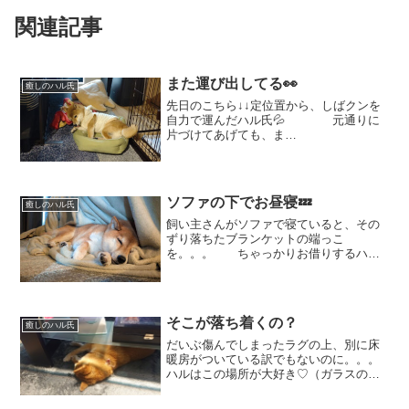
関連記事
また運び出してる👀
癒しのハル氏
先日のこちら↓↓定位置から、しばクンを
自力で運んだハル氏💦 元通りに
片づけてあげても、ま
た。。。 エライことになっ
てる💦💦 ちょいとハルさん🙄
お手てをなめなめしている場合じゃあり
ませんよ！！ 後ろのしばクンを見て
ソファの下でお昼寝💤
癒しのハル氏
ご...
飼い主さんがソファで寝ていると、その
ずり落ちたブランケットの端っこ
を。。。 ちゃっかりお借りするハル
氏👏 ウトウト💤まるで子犬の頃
のような天使のような寝顔♡
カーペットだけよりブランケットもあっ
た方があったかふかふかで気持ち...
そこが落ち着くの？
癒しのハル氏
だいぶ傷んでしまったラグの上、別に床
暖房がついている訳でもないのに。。。
ハルはこの場所が大好き♡（ガラスのお
布団は寒々しそう。。） 特に何をす
ることもなく、ただ潜ってきてはくつろ