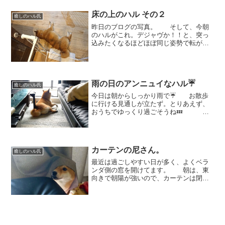
いでます。この絶妙な狭さが、落ち着く
のだそうです。。。
床の上のハル その２
癒しのハル氏
昨日のブログの写真。 そして、今朝
のハルがこれ。デジャヴか！！と、突っ
込みたくなるほどほぼ同じ姿勢で転がっ
ています。（しかも、ますます邪魔な場
所で） あの～、本当にキッチンか
ら出たいんですけど。。（しっぽがゲー
トにかかってますよ） ...
雨の日のアンニュイなハル☔
癒しのハル氏
今日は朝からしっかり雨で☔ お散歩
に行ける見通しが立たず。とりあえず、
おうちでゆっくり過ごそうね💤
リビングの窓を開けてあげると哀愁漂う
背中で外をじっと見ています💦
💦 どうでしょう？この背
中。 あんまりしょんぼりしている
カーテンの尼さん。
の...
癒しのハル氏
最近は過ごしやすい日が多く、よくベラ
ンダ側の窓を開けてます。 朝は、東
向きで朝陽が強いので、カーテンは閉め
たまま。。。 外の空気を感じに
行ったハルが戻ってくるとき、だいたい
こんな感じになります(笑) いったい誰
ですか？？「北条政子...