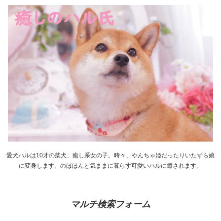
愛犬ハルは10才の柴犬、癒し系女の子。時々、やんちゃ姫だったりいたずら娘
に変身します。のほほんと気ままに暮らす可愛いハルに癒されます。
マルチ検索フォーム