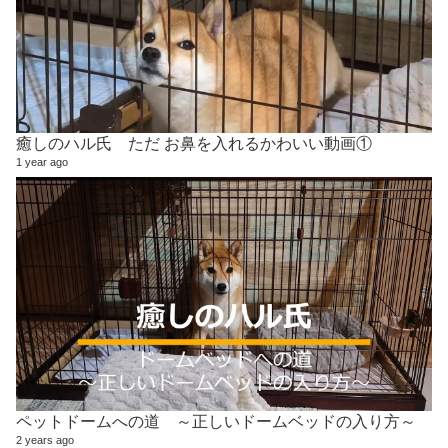
癒しのハル氏 ただ お鼻を入れるかわいい動画①
1 year ago
ペットドームへの道 ～正しいドームベッドの入り方～
2 years ago