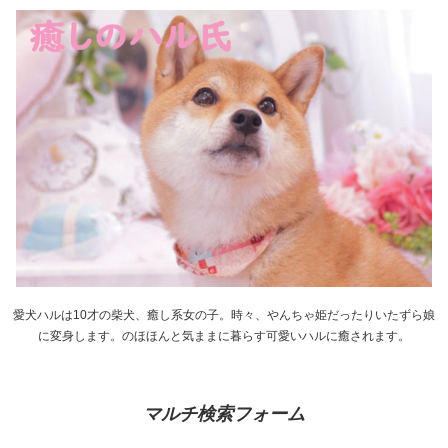
愛犬ハルは10才の柴犬、癒し系女の子。時々、やんちゃ姫だったりいたずら娘
に変身します。のほほんと気ままに暮らす可愛いハルに癒されます。
マルチ検索フォーム