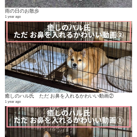
雨の日のお散歩
1 year ago
癒しのハル氏 ただ お鼻を入れるかわいい動画②
1 year ago