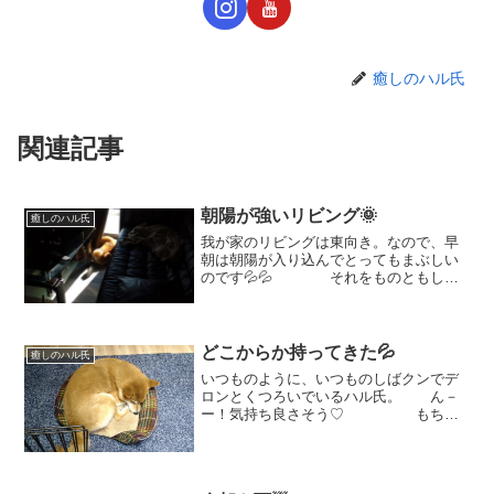
癒しのハル氏
関連記事
朝陽が強いリビング🌞
癒しのハル氏
我が家のリビングは東向き。なので、早
朝は朝陽が入り込んでとってもまぶしい
のです💦💦 それをものともしな
いハル氏🤣（ゴソゴソ💦） せ
っかく眩しくないようにカーテンを閉め
ていても、すぐに隙間が。。。
🙄 夏が終わり、秋になっ...
どこからか持ってきた💦
癒しのハル氏
いつものように、いつものしばクンでデ
ロンとくつろいでいるハル氏。 ん－
ー！気持ち良さそう♡ もちょ
っとアップで！ と、写真を撮ってい
ると お目めがパチリコ👀 すぐ
起きちゃうんだよね💦💦 しば
らくすると。。。 ...