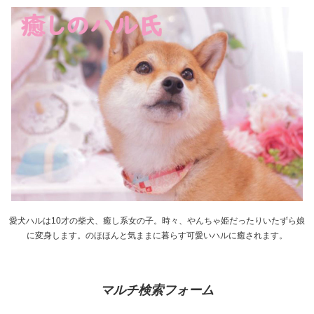
愛犬ハルは10才の柴犬、癒し系女の子。時々、やんちゃ姫だったりいたずら娘
に変身します。のほほんと気ままに暮らす可愛いハルに癒されます。
マルチ検索フォーム