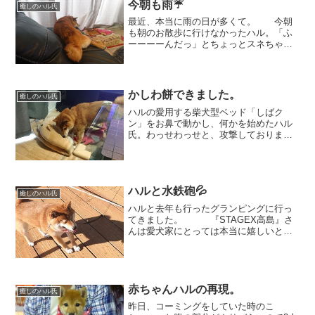
今朝も雨☔
癒しのハル氏
最近、本当に雨の日が多くて。 今朝
も朝のお散歩に行けなかったハル。「ふ
ーーーーんだっ」とちょっとスネちゃっ
たかな？ 昨日の夜の止み間にお散歩
に行ったんだけど、おトイレできなかっ
たんだよね。。なので、今日のお留守番
はちょっと心配💦💦 ...
かしわ餅できました。
癒しのハル氏
ハルの愛用する柴犬型ベッド「しばク
ン」をお鼻で動かし、何かを始めたハル
氏。わっせわっせと、攻撃しておりま
す。 そして、お手てとお鼻で押さえ
て形をキープ。「ねぇ、かしわ餅できた
のね」と、そこには見事に２つ折りにさ
れたしばクンが。。。 可...
ハルと水鉄砲💦
癒しのハル氏
ハルと去年も行ったグランピングに行っ
てきました。 『STAGEX高島』さ
んは愛犬家にとっては本当に嬉しいとこ
ろ！ 今回は真夏ということもあっ
て水鉄砲を持ってきました！これで体を
濡らして、気化熱で涼をとるという過ご
し方(笑) ハル...
赤ちゃんハルの再現。
癒しのハル氏
昨日、コーミングをしていた時のこ