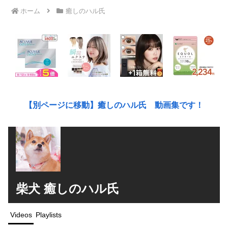
ホーム
癒しのハル氏
【別ページに移動】癒しのハル氏 動画集です！
柴犬 癒しのハル氏
Videos
Playlists