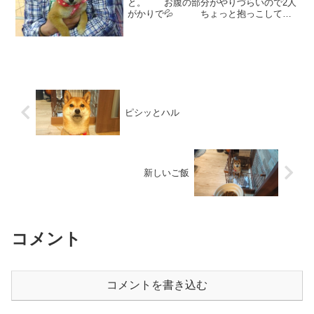
と。 お腹の部分がやりづらいので2人
がかりで💦 ちょっと抱っこしてお
腹の方をこっちに見せて！と、飼い主に
お願いすると。。。 「ほにょ？」こ
の抱っこの仕方！ めったにさせてく
れない抱き方ですよ。 何...
ピシッとハル
新しいご飯
コメント
コメントを書き込む