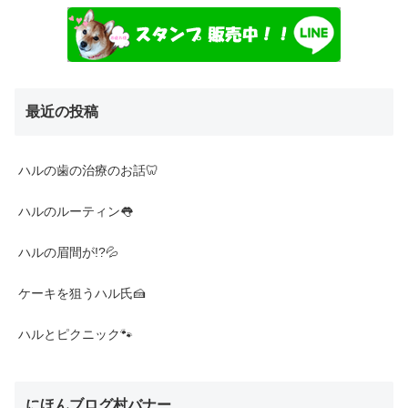
最近の投稿
ハルの歯の治療のお話🦷
ハルのルーティン👅
ハルの眉間が!?💦
ケーキを狙うハル氏🍰
ハルとピクニック🐾
にほんブログ村バナー