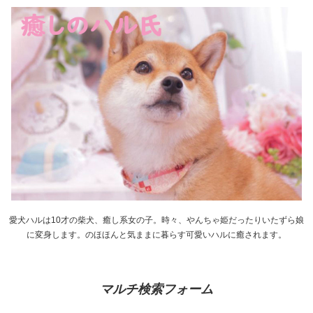
愛犬ハルは10才の柴犬、癒し系女の子。時々、やんちゃ姫だったりいたずら娘
に変身します。のほほんと気ままに暮らす可愛いハルに癒されます。
マルチ検索フォーム