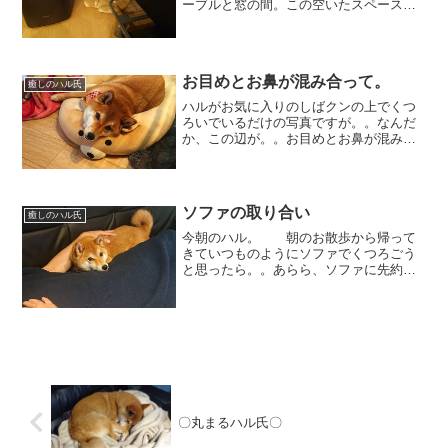
ーブルと窓の間。この空いたスペースが
いつものハルのくつろぎ場。 なの
に。。。は、ハルちゃん！？こんなとこ
ろから、「ひょっこり、こんにち
は！」 どうして持ってきちゃ...
お目めとお鼻が混み合って。
癒しのハル氏
ハルがお気に入りのしばクンの上でくつ
ろいでいるだけの写真ですが。。なんだ
か、この辺が。。お目めとお鼻が混み合
ってて。。ちょっとやかましい感
じ。 そんなことなーい？と話し
かけていると、「あー、そうですか」と
ころんと寝がえりを打ってあっさ...
ソファの取り合い
癒しのハル氏
今朝のハル。 朝のお散歩から帰って
きていつものようにソファでくつろごう
と思ったら。。あらら、ソファに先約が
いたので仕方なしに隙間に収まるハ
ル。 「これはこれで、悪くないの
ね。」 飼い主に背中をなでなでさ
れながら、いつものようにテレビ...
〇丸まるハル氏〇