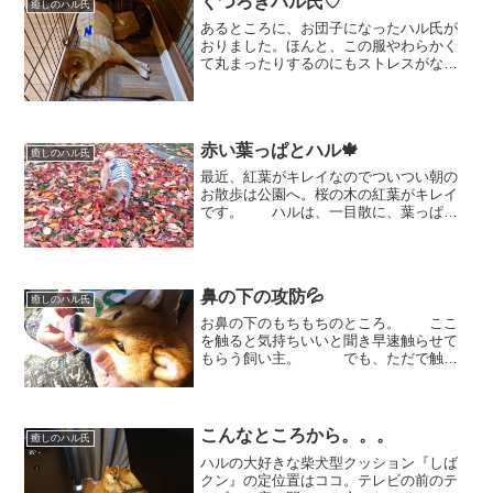
くつろぎハル氏♡
癒しのハル氏
あるところに、お団子になったハル氏が
おりました。ほんと、この服やわらかく
て丸まったりするのにもストレスがない
みたい♡ だんだんとダレてき
て。。。 お首だけが、にょーん！
と。（しんどくないの？） 最終的に
は、ベッドから大きくはみ出してく...
赤い葉っぱとハル🍁
癒しのハル氏
最近、紅葉がキレイなのでついつい朝の
お散歩は公園へ。桜の木の紅葉がキレイ
です。 ハルは、一目散に、葉っぱの
中へ入っていき、何故か。。。おもむろ
にブルブル(笑) またまた駆けてゆきま
す💨待って待って！！ 今日は服を着
せていたのでハルがは...
鼻の下の攻防💦
癒しのハル氏
お鼻の下のもちもちのところ。 ここ
を触ると気持ちいいと聞き早速触らせて
もらう飼い主。 でも、ただで触ら
せてくれる訳ではありません。もれなく
舌がペロっと出てきてしまうので
す。 触りたいだけなのに舐められ
てしまう飼い主。この攻防、延々...
こんなところから。。。
癒しのハル氏
ハルの大好きな柴犬型クッション『しば
クン』の定位置はココ。テレビの前のテ