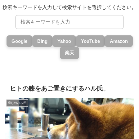
検索キーワードを入力して検索サイトを選択してください。
Google
Bing
Yahoo
YouTube
Amazon
楽天
ヒトの膝をあご置きにするハル氏。
癒しのハル氏