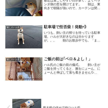
最近は過ごしやすい日が多く、よくベラ
ンダ側の窓を開けてます。 朝は、東
向きで朝陽が強いので、カーテンは閉め
たまま。。。 外の空気を感じに
行ったハルが戻ってくるとき、だいたい
こんな感じになります(笑) いったい誰
ですか？？「北条政子...
駐車場で拒否柴！発動💨
癒しのハル氏
いつも、飼い主の帰りを待っている駐車
場。ハルが大好きなのは分かります
が。。。 朝のお散歩中でも、「まだ
まだ、行かないもん！」と動かなくなる
ハル。 朝だよ？飼い主も一緒にいる
よ？？「でも、ここで待ってるんだも
ん」「おもしろいことがあるんだ...
ご飯の前は｢ペロ＆よし！」
癒しのハル氏
ハル氏のご飯の前の儀式。 飼い主が
ご飯を持ってくると、腕をにょーん、に
ょーんと伸ばして落ち着きません💦
💦 「き、き、来た！！」と大騒
ぎ。 この食いしん坊なポーズ(笑)
そして、お利口さんなおすわり。 ペ
ロは？と聞かれると、「ペロリ...
最大級の伏せで待つハル氏