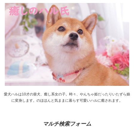
愛犬ハルは10才の柴犬、癒し系女の子。時々、やんちゃ姫だったりいたずら娘
に変身します。のほほんと気ままに暮らす可愛いハルに癒されます。
マルチ検索フォーム