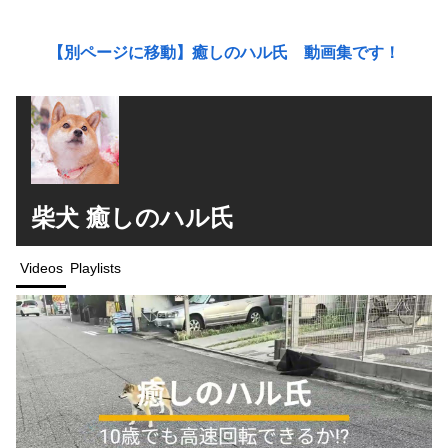
【別ページに移動】癒しのハル氏 動画集です！
柴犬 癒しのハル氏
Videos
Playlists