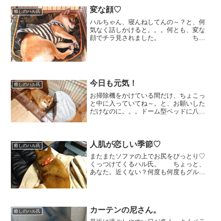
変な顔♡
癒しのハル氏
ハルちゃん、寝んねしてんの～？と、何
気なく話しかけると。。。何とも、変な
顔でチラ見されました。 ちょ
っとだけ歯も見えてますよ。ぎょろっと
見てるところが、何か都合の悪いことで
もあったのでしょうか。。。(笑)
今日も元気！
癒しのハル氏
お掃除機をかけている間だけ、ちょこっ
と中に入っていてね～。と、お願いした
だけなのに。。。ドーム型ベッドに八つ
当たりするハル氏。 なんで、そ
んなことするのー！と少し怒りました
ら、じっとこちらを見てきま
す。 『ドーム型ベッドとハ
人肌が恋しい季節♡
癒しのハル氏
ル』...
またまたソファの上でお尻をぴっとり♡
くっつけてくるハル氏。 ちょっと、
あなた。近くない？何度も何度もグルグ
ル回って、やっと落ち着いた場所。
お尻は窮屈なくらいぴっとりと、飼い主
にあたっております。（もはや乗ってい
るのか？） でもこ...
カーテンの尼さん。
癒しのハル氏