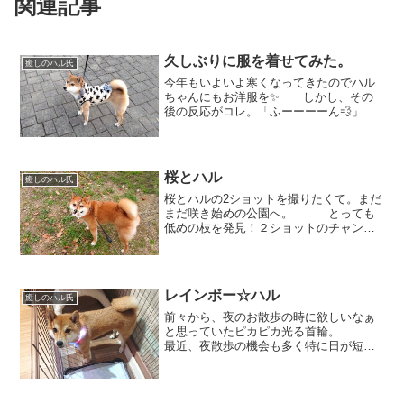
関連記事
久しぶりに服を着せてみた。
癒しのハル氏
今年もいよいよ寒くなってきたのでハル
ちゃんにもお洋服を✨ しかし、その
後の反応がコレ。「ふーーーーん💨」と
大きなため息をついて。 人にお尻を
向けて、反抗をアピール？？しっぽもだ
らんと下がったまま。 そして、体を
あちこちにこすりつけるよ...
桜とハル
癒しのハル氏
桜とハルの2ショットを撮りたくて。まだ
まだ咲き始めの公園へ。 とっても
低めの枝を発見！２ショットのチャン
ス！ハル、こっち向いて！ こっ
ち！こっち！ もうちょっ
と！！ あ。。。 （もろかぶり）
しかもすごい笑顔。。
レインボー☆ハル
癒しのハル氏
前々から、夜のお散歩の時に欲しいなぁ
と思っていたピカピカ光る首輪。
最近、夜散歩の機会も多く特に日が短い
季節ということもあってついにデビュー
しました！ まずはお出かけ前にチ
ェック。なかなか似合っていますよ
♡ レインボーに光り...