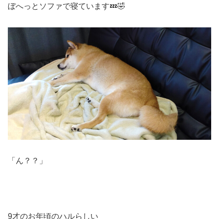
ぼへっとソファで寝ています💤🤣
「ん？？」
9才のお年頃のハルらしい