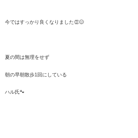
「お座り」をしないこと。。。 「伏せ」に関しては前脚だけして「しましたけ
ど？」みたいな顔をしています（伸びの最中ではありませんよ💦） いつも
はおやつをちょっと見せたらシュパッとお座りをしていたのに後ろ脚を、もぞもぞ
もぞ。顔だけはしました、みたいなままどうしてもお座り...
今ではすっかり良くなりました👏😊
夏の間は無理をせず
朝の早朝散歩1回にしている
ハル氏🐾