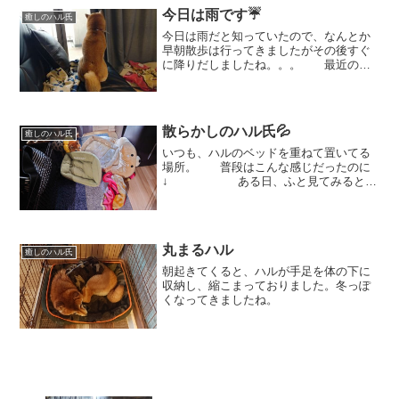
今日は雨です☔
癒しのハル氏
今日は雨だと知っていたので、なんとか
早朝散歩は行ってきましたがその後すぐ
に降りだしましたね。。。 最近のハ
ルは、お休みの日は（留守番をしなくて
いいので）ソファの上でまどろむことが
多いのですが、（可愛くてやさしいまな
ざし♡） 今朝のハルは...
散らかしのハル氏💦
癒しのハル氏
いつも、ハルのベッドを重ねて置いてる
場所。 普段はこんな感じだったのに
↓ ある日、ふと見てみると荒
れ狂うハル氏💦な、なんでそんなことに
なったの？？ しかも、あなたお鼻し
かベッドに乗ってないじゃない？そこで
いいの？？ と、聞い...
丸まるハル
癒しのハル氏
朝起きてくると、ハルが手足を体の下に
収納し、縮こまっておりました。冬っぽ
くなってきましたね。