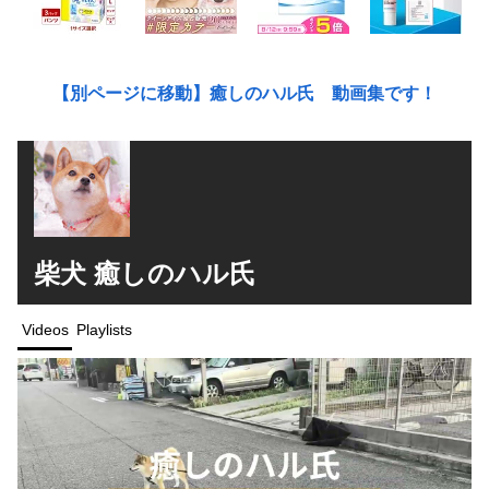
【別ページに移動】癒しのハル氏 動画集です！
柴犬 癒しのハル氏
Videos
Playlists