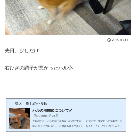
2025.08.11
先日、少しだけ
右ひざの調子が悪かったハル💦
柴犬 癒しのハル氏
ハルの股関節について🦴
🕒️2025年7月24日
先日のこと。ハルの様子がおかしいのです💦 いやいや、相変わらず元気で、ご
飯もガツガツ食べるし、お散歩も喜んで歩くし、なんだったらソファにぴょん！っ
と飛び乗ることもできるけど🙄 でも、飼い主が気づいた違和感。 それは、