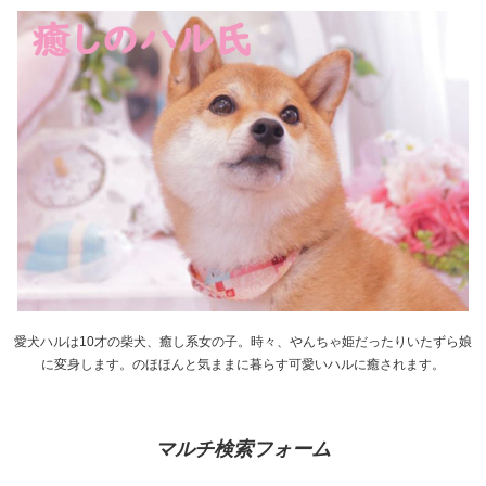
愛犬ハルは10才の柴犬、癒し系女の子。時々、やんちゃ姫だったりいたずら娘
に変身します。のほほんと気ままに暮らす可愛いハルに癒されます。
マルチ検索フォーム