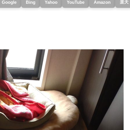
楽天
Google
Bing
Yahoo
YouTube
Amazon