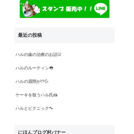
最近の投稿
ハルの歯の治療のお話🦷
ハルのルーティン👅
ハルの眉間が!?💦
ケーキを狙うハル氏🍰
ハルとピクニック🐾
にほんブログ村バナー