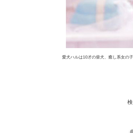
愛犬ハルは10才の柴犬、癒し系女の
検