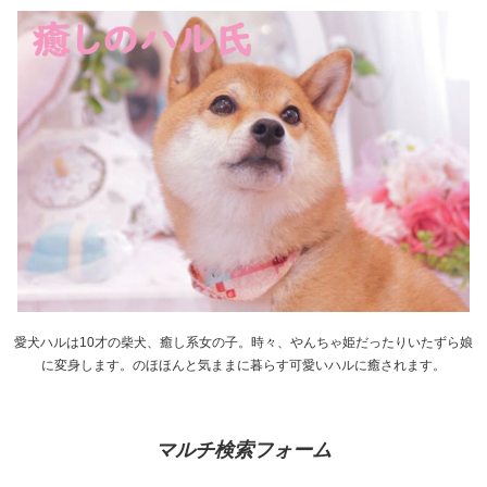
愛犬ハルは10才の柴犬、癒し系女の子。時々、やんちゃ姫だったりいたずら娘
に変身します。のほほんと気ままに暮らす可愛いハルに癒されます。
マルチ検索フォーム