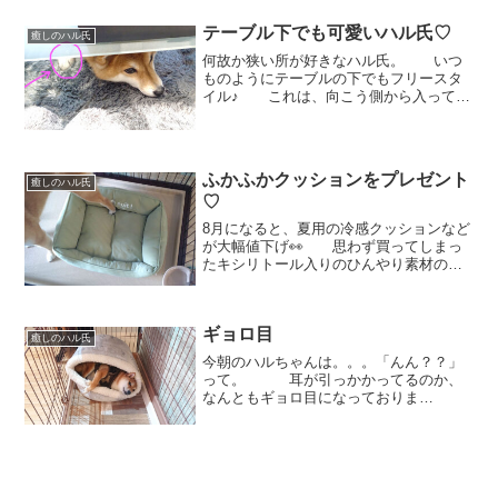
じ。。。 恋人同士の皆
様！ 腕枕をされている時の顔...
テーブル下でも可愛いハル氏♡
癒しのハル氏
何故か狭い所が好きなハル氏。 いつ
ものようにテーブルの下でもフリースタ
イル♪ これは、向こう側から入ってき
て手前でゴロンとなった模様
← 少したって、いなくなった
なぁと思っていたらひょっこりと！お顔
を見せてくれました(笑)ちらっと...
ふかふかクッションをプレゼント
癒しのハル氏
♡
8月になると、夏用の冷感クッションなど
が大幅値下げ👀 思わず買ってしまっ
たキシリトール入りのひんやり素材のふ
かふかクッションがコチラです
↓↓ なぜか、一部だけ踏んづけて
るハル氏💦 コチラです
ギョロ目
(笑) さっそく、ふがふがした...
癒しのハル氏
今朝のハルちゃんは。。。「んん？？」
って。 耳が引っかかってるのか、
なんともギョロ目になっておりま
す。 でも気持ち良さそうね。。。