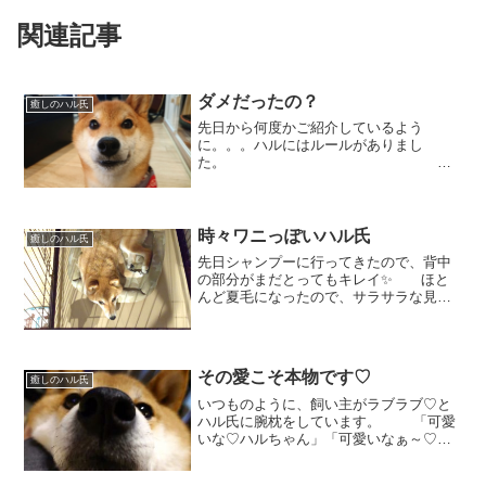
関連記事
ダメだったの？
癒しのハル氏
先日から何度かご紹介しているよう
に。。。ハルにはルールがありまし
た。
いや、あったは
ず。。。 これ
は、もはや守っていると言えるのでしょ
うか？確かに、ほんの少し後ろ足をラ...
時々ワニっぽいハル氏
癒しのハル氏
先日シャンプーに行ってきたので、背中
の部分がまだとってもキレイ✨ ほと
んど夏毛になったので、サラサラな見た
目です。 その後、くつろぐハル氏を
見てみると。。。背中はきれいなんだけ
ど、首の後ろから肩にかけてはなんだか
ゴワゴワ💦💦 「な...
その愛こそ本物です♡
癒しのハル氏
いつものように、飼い主がラブラブ♡と
ハル氏に腕枕をしています。 「可愛
いな♡ハルちゃん」「可愛いなぁ～♡」
と声が漏れてくるのですが。。。 腕
枕をされている時のハルはこんな感