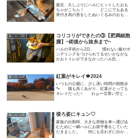
最近、久しぶりにハルにヒットしたおも
ちゃがこちら！ どこにでもある
骨付き肉の形をしたぬいぐるみのおもち
ゃ🍖 でも、コレ中に堅いビニー
ルみたいなのが入ってて（PETフィルム
って言うみたい）触るとバリバリガサガ
サ音が鳴るんだよね👏 ...
コリコリができたの③【肥満細胞
癒しのハル氏
腫】~術後から抜糸まで~
ハルの手術から2日。 慣れない服やポ
ンデリングをつけられてるせいかなかな
かおトイレができなかったハル氏
💦 できるだけ安静にと、散歩は
まだダメと言われていたので雨上がりに
マンションの前の道をちょっとだけうろ
紅葉がキレイ🍁2024
癒しのハル氏
うろさせてなんとかおしっこが...
いつもの公園に、少し遅い時間の朝散歩
🐾 陽も高くあがり、紅葉がとっても
キレイだった✨ わぉー👏青い空と紅
葉がキレイ👏 と思い、写真を撮
っていると。。。 手前でこのスタイ
ル💦 ちょっとちょっと🤣待っ
て待って待って💦💦 （も...
後ろ姿にキュン♡
癒しのハル氏
家族の出勤時、大きな荷物を車へ運び込
むために一瞬ハルにお留守番をしていた
だきました。 何にも言わずに出かけ
た後、見守りカメラで見てみると。。。