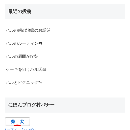
最近の投稿
ハルの歯の治療のお話🦷
ハルのルーティン👅
ハルの眉間が!?💦
ケーキを狙うハル氏🍰
ハルとピクニック🐾
にほんブログ村バナー