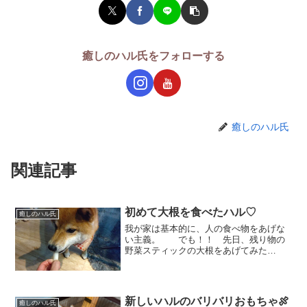
癒しのハル氏をフォローする
癒しのハル氏
関連記事
初めて大根を食べたハル♡
癒しのハル氏
我が家は基本的に、人の食べ物をあげな
い主義。 でも！！ 先日、残り物の
野菜スティックの大根をあげてみた
ら！！ 「じっ。。。」 ペロリン
チョ。 ほんのほんのちょっとだけ、
前歯でかじり。。。 シャクシャクシ
ャク💦 と、食べました！！ ...
新しいハルのバリバリおもちゃ🍖
癒しのハル氏