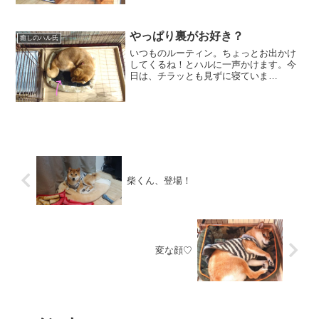
かすかにハルの頭が写っています。
リビングの扉のガラスにも、ハルらしき
ものが。。。(笑) そ...
やっぱり裏がお好き？
癒しのハル氏
いつものルーティン。ちょっとお出かけ
してくるね！とハルに一声かけます。今
日は、チラッとも見ずに寝ていま
す。。。 ところで、そのベッド。何
度も言うけど、裏返しですよ！ 底の黒
い面が常に上向きに💦 ま、お
出かけして帰ってきたらうまい具...
柴くん、登場！
変な顔♡