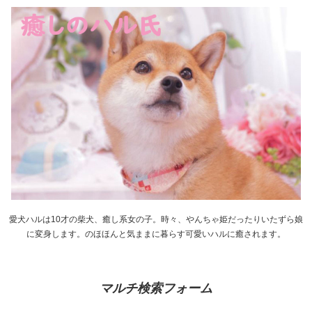
愛犬ハルは10才の柴犬、癒し系女の子。時々、やんちゃ姫だったりいたずら娘
に変身します。のほほんと気ままに暮らす可愛いハルに癒されます。
マルチ検索フォーム