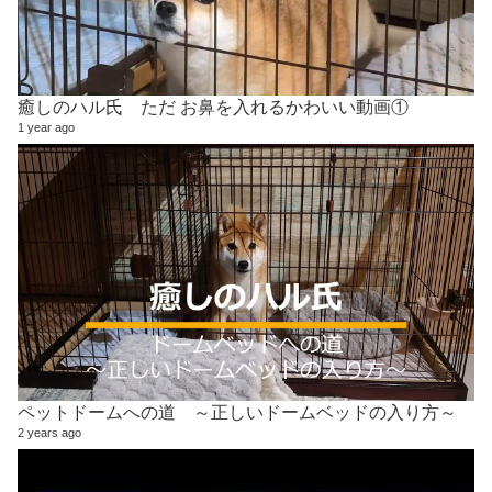
癒しのハル氏 ただ お鼻を入れるかわいい動画①
1 year ago
ペットドームへの道 ～正しいドームベッドの入り方～
2 years ago