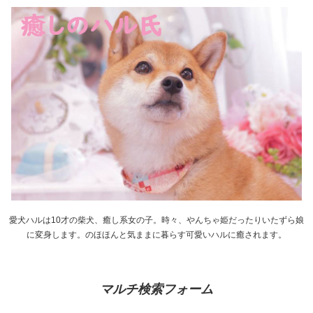
愛犬ハルは10才の柴犬、癒し系女の子。時々、やんちゃ姫だったりいたずら娘
に変身します。のほほんと気ままに暮らす可愛いハルに癒されます。
マルチ検索フォーム