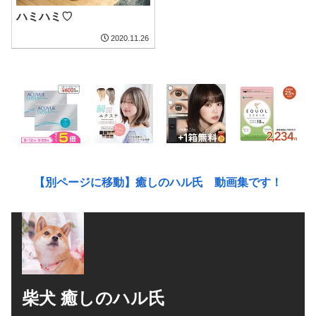
ハミハミ♡
2020.11.26
【別ページに移動】癒しのハル氏 動画集です！
柴犬 癒しのハル氏