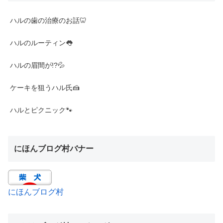
ハルの歯の治療のお話🦷
ハルのルーティン👅
ハルの眉間が!?💦
ケーキを狙うハル氏🍰
ハルとピクニック🐾
にほんブログ村バナー
にほんブログ村