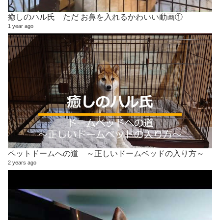
癒しのハル氏 ただ お鼻を入れるかわいい動画①
1 year ago
ペットドームへの道 ～正しいドームベッドの入り方～
2 years ago