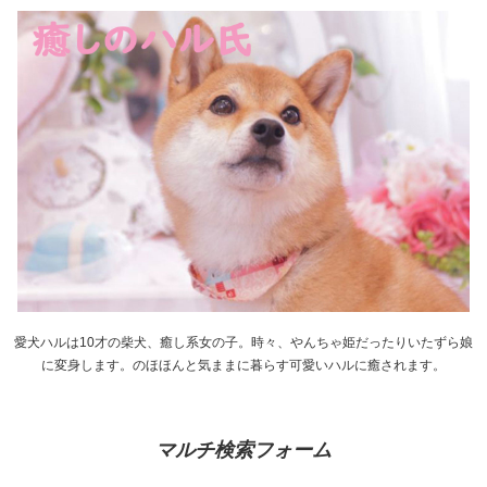
愛犬ハルは10才の柴犬、癒し系女の子。時々、やんちゃ姫だったりいたずら娘
に変身します。のほほんと気ままに暮らす可愛いハルに癒されます。
マルチ検索フォーム