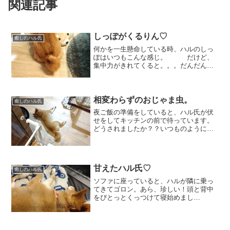
関連記事
しっぽがくるりん♡
癒しのハル氏
何かを一生懸命している時、ハルのしっ
ぽはいつもこんな感じ。 だけど、
集中力がきれてくると。。。だんだん
と、下がってきます。 もしくは、
しっぽまで気が回らないくらい、何かに
集中しているのか？？ 全体図。こ
の時、何をしているのか気づ...
相変わらずのおじゃま虫。
癒しのハル氏
夜ご飯の準備をしていると、ハル氏が伏
せをしてキッチンの前で待っています。
どうされましたか？？いつものように、
ソファでゆっくりしてていいよ。
と、話しかけますがじっと待っていま
す。『忠犬ハル公』(笑) テレビがニュ
ースじゃないと見ないのか...
甘えたハル氏♡
癒しのハル氏
ソファに座っていると、ハルが隣に乗っ
てきてゴロン。あら、珍しい！頭と背中
をぴとっとくっつけて寝始めまし
た。。 もみもみもみ、とついついほ
っぺのお肉を揉んでしまいます(笑)。
ガシガシ触っても、もみもみしても、ず