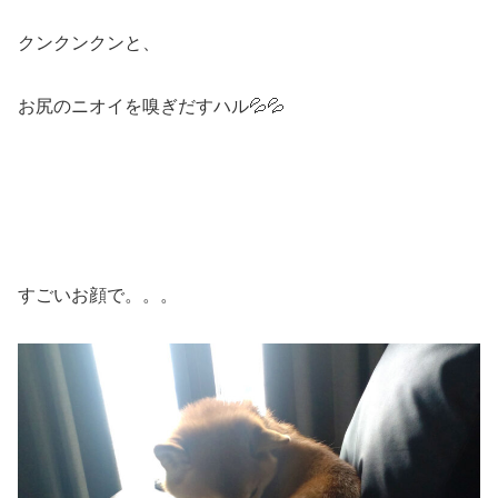
クンクンクンと、
お尻のニオイを嗅ぎだすハル💦💦
すごいお顔で。。。