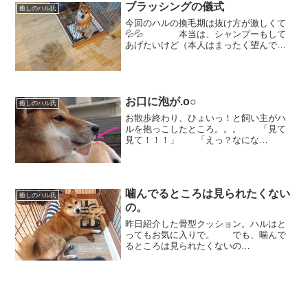
っとそばにいてくれたハル。...
ブラッシングの儀式
癒しのハル氏
今回のハルの換毛期は抜け方が激しくて
💦💦 本当は、シャンプーもして
あげたいけど（本人はまったく望んでい
ない）雨続きのお天気で、散歩で乾かす
という方法がとれないのでずっとでき
ず。。。毎日のようにブラッシングをさ
れております。。（それでも...
お口に泡が.o○
癒しのハル氏
お散歩終わり、ひょいっ！と飼い主がハ
ルを抱っこしたところ。。。 「見て
見て！！！」 「えっ？なにな
に？」 見ると。。。お散歩終了
が不満げなハル氏の顔。 いやいや、
そうではなくて！ ハルのお口の
ココ！！ 泡がついてる！👀 ...
噛んでるところは見られたくない
癒しのハル氏
の。
昨日紹介した骨型クッション。ハルはと
ってもお気に入りで。 でも、噛んで
るところは見られたくないの
か。。。 カメラを向けるとかみか
みをやめてしまいます。。
「ん？？」いやいや、クッションとの２
ショットは十分撮れたのでそろそろ噛ん
でほし...