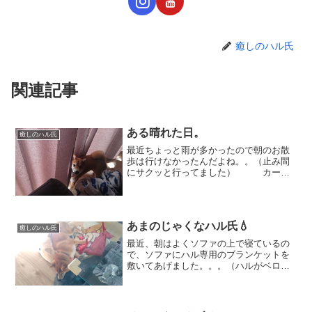
癒しのハル氏
関連記事
ある晴れた日。
癒しのハル氏
最近ちょっと雨が多かったので朝のお散
歩は行けなかったんだよね。。（止み間
にサクッと行ってました） カーテ
ンの向こうに何やら怪しげな影が。。。
これは。。。もちろんハルちゃん。お外
を見てるのかな～？？ 「ねぇね
ぇ、お外晴れてるよ！」と教...
あまのじゃくなハル氏💧
癒しのハル氏
最近、朝はよくソファの上で寝ているの
で、ソファにハル専用のブランケットを
敷いてあげました。。。（ハルがベロベ
ロ舐めるのを 防ぐためもあって）
が、しかし。。。 朝見てみる
と。。。ハルはいません💧 お
や？？ ハルちゃん？ い...