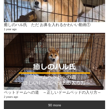
癒しのハル氏 ただ お鼻を入れるかわいい動画①
1 year ago
ペットドームへの道 ～正しいドームベッドの入り方～
2 years ago
90 more