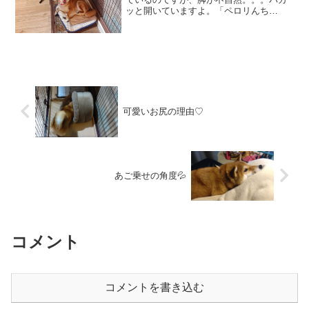
ッと開いていますよ。「ペロリんち
ょ」 脚をおろしなよ、と話しかけ
ても。「ペロリんちょ」 おーい、
ハルちゃん。お顔はこっちを向いたけ
ど、脚が上がったままですよ。お...
可愛いお尻の理由♡
あご乗せの角度💦
コメント
コメントを書き込む