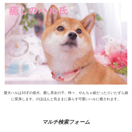
愛犬ハルは10才の柴犬、癒し系女の子。時々、やんちゃ姫だったりいたずら娘
に変身します。のほほんと気ままに暮らす可愛いハルに癒されます。
マルチ検索フォーム