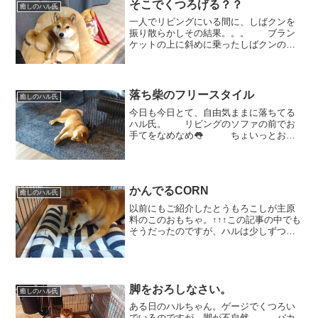
そこでくつろげる？？
癒しのハル氏
一人でリビングにいる間に、しばクンを
振り散らかしその結果。。。 ブラン
ケットの上に斜めに乗ったしばクンの上
でくつろごうとするハル氏。 い
やいや、そこでくつろげる？「ん？？何
か問題でも？？」まったく気にしていな
いハル(笑) しょ...
落ち柴のフリースタイル
癒しのハル氏
今日も今日とて、自由気ままに落ちてる
ハル氏。 リビングのソファの前でお
手てをなめなめ👅 ちょいっとお手
てを前にグイーンとしたら、 寝た💦
💦 「今日はここでお昼寝なの
ね」 どうぞどうぞ、お好きなと
ころでゴロゴロだらだらしてくださ...
かんでるCORN
癒しのハル氏
以前にもご紹介したとうもろこしが主原
料のこのおもちゃ。↑↑↑この記事の中でも
そうだったのですが、ハルは少しずつム
チャムチャと食べてしまうのです。。
（おやつじゃないよ、と言っても
💦） 画像はHPからお借りしました上
手にお手てでおさえながら、...
脚をおろしなさい。
癒しのハル氏
ある日のハルちゃん。ゲージでくつろい
でいるのですが、脚が不自然。。。パカ