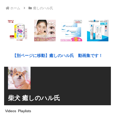
ホーム
癒しのハル氏
【別ページに移動】癒しのハル氏 動画集です！
柴犬 癒しのハル氏
Videos
Playlists