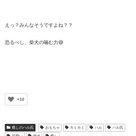
えっ？みんなそうですよね？？
恐るべし、柴犬の噛む力😅
+10
癒しのハル氏
おもちゃ
カミカミ
ハル
ハル氏
可愛い
柴犬
癒し