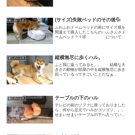
あげようか？？と、話しかけている間に
も。。。 だんだんまぶたが下が
ってきて。。ついに。。。 まさ
に寝・落・ち♡ 眠か...
(サイズ)失敗ベッドのその後💦
癒しのハル氏
ふわふわドームベッドの前にサイズ感を
間違えて購入したこちらの↓↓ふさふさド
ームベッド？？🤣 について、
追記しておかなければいけませ
ん。 こちらの、ハルが ま
ったく入れないサイズだったベッドを
↓↓ リメイク✨ （屋根の部...
縦横無尽に歩くハル。
癒しのハル氏
ふと我に返ってみると。。 結構な大
きさの動物が部屋の中を縦横無尽に歩き
回っているってすごいことだなぁ
と。。。 「あー、喉が渇いた💦 水
でも飲むかな。。」と自由に過ごすハ
ル。 飼い始めた時は、子犬でまだま
だ落ち着きがなかったのと、今より...
テーブルの下のハル
癒しのハル氏
テレビの前のソファに座っておりました
ら、何やら足元でハルがゴソゴソ。。。
せまいせまいテーブルの下へ入っていき
ます。にじりにじりと進んでおりま
す。。 上から見ると、ちょっとず
つ頭が出てきましたよ。。。(笑) さ
て、どうするのかなと見守っ...