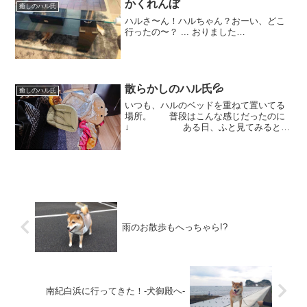
かくれんぼ
癒しのハル氏
ハルさ〜ん！ハルちゃん？おーい、どこ
行ったの〜？ ... おりました…
散らかしのハル氏💦
癒しのハル氏
いつも、ハルのベッドを重ねて置いてる
場所。 普段はこんな感じだったのに
↓ ある日、ふと見てみると荒
れ狂うハル氏💦な、なんでそんなことに
なったの？？ しかも、あなたお鼻し
かベッドに乗ってないじゃない？そこで
いいの？？ と、聞い...
雨のお散歩もへっちゃら!?
南紀白浜に行ってきた！-犬御殿へ-