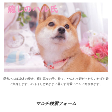
愛犬ハルは10才の柴犬、癒し系女の子。時々、やんちゃ姫だったりいたずら娘
に変身します。のほほんと気ままに暮らす可愛いハルに癒されます。
マルチ検索フォーム