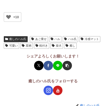
+10
癒しのハル氏
あご乗せ
ハル
ハル氏
冷感マット
可愛い
星柄
枕付き
柴犬
癒し
シェアよろしくお願いします！
癒しのハル氏をフォローする
癒しのハル氏