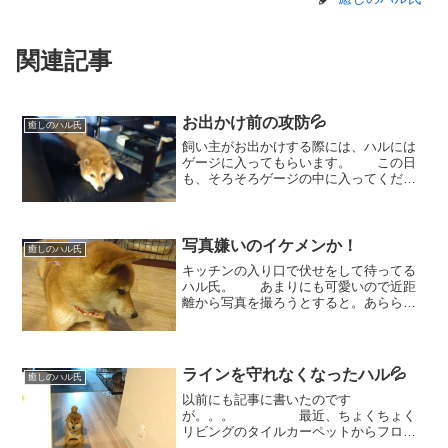
関連記事
お出かけ前の攻防💦
癒しのハル氏
飼い主がお出かけする際には、ハルには
ゲージに入ってもらいます。 この日
も、そろそろゲージの中に入ってくださ
いな、とお願いすると。「えーー。」と
不満げなハル氏。 「もうちょっとこ
こで くつろいでいたいのね」となかな
か入ってくれません💦 ...
写真嫌いのイケメンか！
癒しのハル氏
キッチンの入り口で伏せをして待ってる
ハル氏。 あまりにも可愛いので近距
離から写真を撮ろうとすると。あらら、
視線を合わせてくれません💦 もいっ
ちょ！「写真はちょっと。。。」と写真
キライをアピール？？ 何度もし
つこく撮ろうとねばり、や...
ラインを守れなくなったハル💦
癒しのハル氏
以前にも記事に書いたのです
が。。。 最近、ちょくちょく
リビングのタイルカーペットからフロー
リング側へとラインを越えてしまうハル