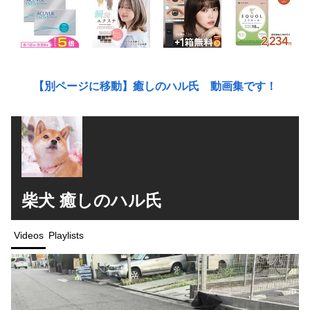
【別ページに移動】癒しのハル氏 動画集です！
柴犬 癒しのハル氏
Videos
Playlists