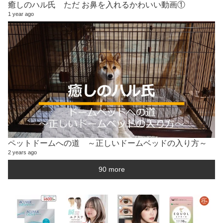
癒しのハル氏 ただ お鼻を入れるかわいい動画①
1 year ago
ペットドームへの道 ～正しいドームベッドの入り方～
2 years ago
90 more