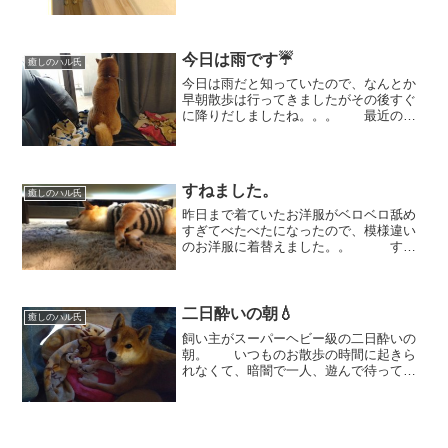
💦💦 フローリングは滑るので以前は
怖がって出てこなかったのに。。。
🙄 最近は、「別に平気」って気づい
今日は雨です☔
た...
癒しのハル氏
今日は雨だと知っていたので、なんとか
早朝散歩は行ってきましたがその後すぐ
に降りだしましたね。。。 最近のハ
ルは、お休みの日は（留守番をしなくて
いいので）ソファの上でまどろむことが
多いのですが、（可愛くてやさしいまな
ざし♡） 今朝のハルは...
すねました。
癒しのハル氏
昨日まで着ていたお洋服がベロベロ舐め
すぎてべたべたになったので、模様違い
のお洋服に着替えました。。 する
と。。。 完全にすねてしまい、テ
ーブルの下へ引きこもってしまいまし
た。。。 何度声をかけても出て
こないのでしばらくそっとし...
二日酔いの朝💧
癒しのハル氏
飼い主がスーパーヘビー級の二日酔いの
朝。 いつものお散歩の時間に起きら
れなくて、暗闇で一人、遊んで待ってい
てくれたハル氏。「みんなどうしたの
～？」優しいハル氏は、静かに待ってい
てくれました。本当にお利口さん♡
何とか朝のお散歩に行ってか...