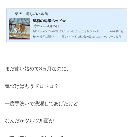
柴犬 癒しのハル氏
星柄の冷感ベッド☆
🕒️2022年4月15日
先日のシャンプーの日にデビューいただいたこちらのベッド。 （ハルの横にあ
るの）今年の新作！？ 新しいベッドの使い始めはだいたいシャンプーした日で
す。（いきなり臭くなるのはちょっと💧） 気に入って使ってるんだけど、なん
か座り方が変💦💦 ふちの部分が今までのより細く、お尻を中に入れていいのか
上に乗せていいのかよく分からないみたい？？ （上からの図）新しいうちは、
まだ底の部分がしっかりしていて投げまわしづらいみたいです。なので、今のとこ
ろ無事(笑) 今回のは、ちょっとツルツルしてて汚れも...
まだ使い始めて3ヵ月なのに、
気づけばもうドロドロ？
一度手洗いで洗濯してあげたけど
なんだかツルツル面が