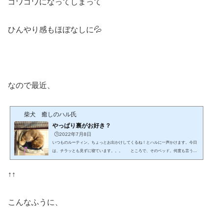
ゴワゴワになってしまって
ひんやり感もほぼなしに💦
なので最近、
柴犬 癒しのハル氏
やっぱり裏がお好き？
🕒️2022年7月8日
いつものルーティン。ちょっとお出かけしてくるね！とハルに一声かけます。今日
は、チラッとも見ずに寝ています。。。 ところで、そのベッド。何度も言うけ
ど、裏返しですよ！ 底の黒い面が常に上向きに💦 ま、お出かけして帰
ってきたらうまい具合に元に戻ってるんじゃ？と淡い期待を抱いて帰ってくると。
↑↑
まったく動いていなかったみたいで。そのまま裏返し状態。 正しく
置いてあげた場合は、瞬殺で裏返しになっているのに。。 やっぱり、好んでそ
うしているとしか思えません💧
こんなふうに、