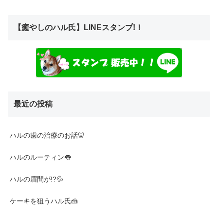
【癒やしのハル氏】LINEスタンプ!！
最近の投稿
ハルの歯の治療のお話🦷
ハルのルーティン👅
ハルの眉間が!?💦
ケーキを狙うハル氏🍰