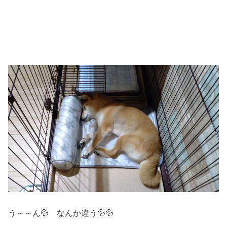
う～～ん💦 なんか違う💦💦