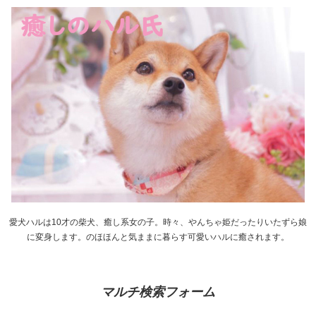
愛犬ハルは10才の柴犬、癒し系女の子。時々、やんちゃ姫だったりいたずら娘
に変身します。のほほんと気ままに暮らす可愛いハルに癒されます。
マルチ検索フォーム