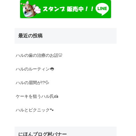
最近の投稿
ハルの歯の治療のお話🦷
ハルのルーティン👅
ハルの眉間が!?💦
ケーキを狙うハル氏🍰
ハルとピクニック🐾
にほんブログ村バナー