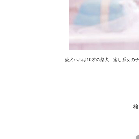
愛犬ハルは10才の柴犬、癒し系女の
検