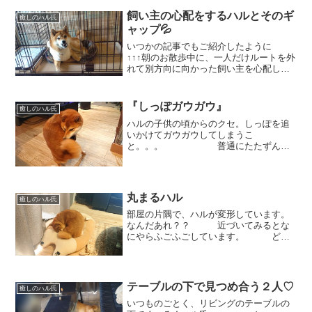
飼い主の心配をするハルとそのギ
癒しのハル氏
ャップ💦
いつかの記事でもご紹介したように
↑↑↑朝のお散歩中に、一人だけルートを外
れて別方向に向かった飼い主を心配して
くれるハル。 とっても久しぶり
に同じ用事で、同じ時間に１人だけルー
トから外れると。。 ハタっと立ち止
『しっぽガウガウ』
癒しのハル氏
まり動かなくなるハル...
ハルの子供の頃からのクセ。しっぽを追
いかけてガウガウしてしまうこ
と。。。 普通にたたずんで
いると思いきや…急に、しっぽが気にな
ります。 自分の意志とは別に
何故か勝手にしっぽがヒョコヒョコして
しまうのです。 むむっ！...
丸まるハル
癒しのハル氏
部屋の片隅で、ハルが変形しています。
なんだあれ？？ 近づいてみるとな
にやらふごふごしています。 どう
やら、しっぽの付け根あたりが気になる
ようで。。。第二形態はまるで、うずま
きパンを超えて茶色のネックピロー？
（旅の玄人の方が飛行機とか...
テーブルの下で見つめ合う２人♡
癒しのハル氏
いつものごとく、リビングのテーブルの