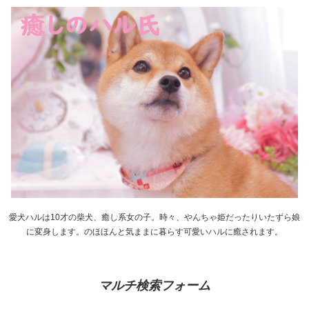
愛犬ハルは10才の柴犬、癒し系女の子。時々、やんちゃ姫だったりいたずら娘
に変身します。のほほんと気ままに暮らす可愛いハルに癒されます。
マルチ検索フォーム