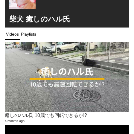
柴犬 癒しのハル氏
Videos
Playlists
癒しのハル氏 10歳でも回転できるか!?
4 months ago