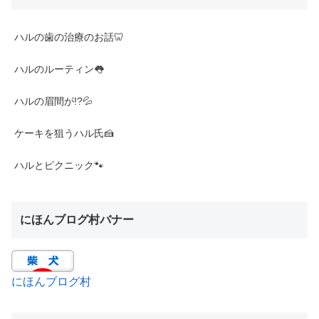
ハルの歯の治療のお話🦷
ハルのルーティン👅
ハルの眉間が!?💦
ケーキを狙うハル氏🍰
ハルとピクニック🐾
にほんブログ村バナー
にほんブログ村