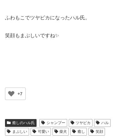
ふわもこでツヤピカになったハル氏。
笑顔もまぶしいですね✨
+7
癒しのハル氏
シャンプー
ツヤピカ
ハル
まぶしい
可愛い
柴犬
癒し
笑顔