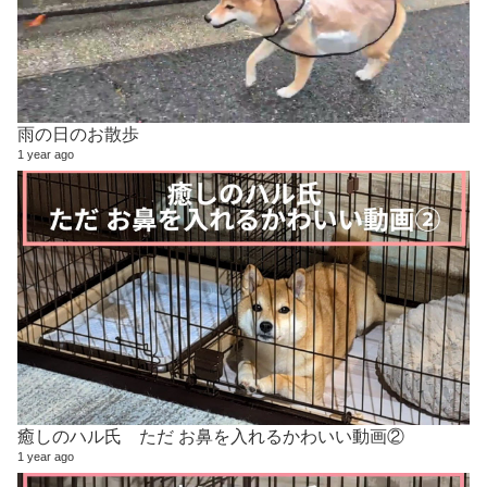
雨の日のお散歩
1 year ago
癒しのハル氏 ただ お鼻を入れるかわいい動画②
1 year ago