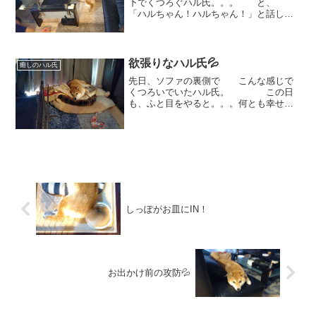
下でくつろぐハル氏。。。 と、
「ハルちゃん！ハルちゃん！」と話しか
ける飼い主さん🤭 一緒にソファ
でゴロゴロしようよ～と、誘ってるみた
いなんだけど。。。 この通
り、ハルはテーブルの下でぼ...
欲張りなハル氏💦
癒しのハル氏
先日、ソファの裏側で こんな感じで
くつろいでいたハル氏。 この日
も、ふと目をやると。。。何とも幸せそ
うなほほ笑みでまどろんでいるハル氏
😊 近づいてみると、「ほに
ょ？」何か問題でも？？と言いたげなハ
ル氏。 そこは、飼い主が今使...
しっぽがお皿にIN！
お出かけ前の攻防💦