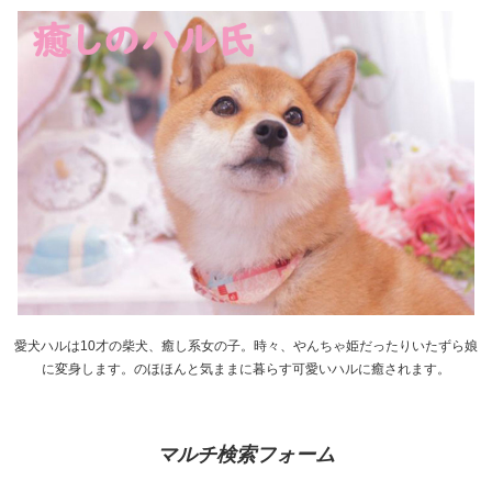
愛犬ハルは10才の柴犬、癒し系女の子。時々、やんちゃ姫だったりいたずら娘
に変身します。のほほんと気ままに暮らす可愛いハルに癒されます。
マルチ検索フォーム