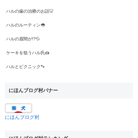
ハルの歯の治療のお話🦷
ハルのルーティン👅
ハルの眉間が!?💦
ケーキを狙うハル氏🍰
ハルとピクニック🐾
にほんブログ村バナー
にほんブログ村