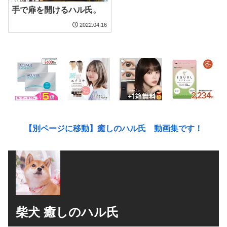
手で扉を開けるハル氏。
2022.04.16
【別ページに移動】癒しのハル氏 動画集です！
柴犬 癒しのハル氏