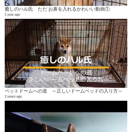
癒しのハル氏 ただ お鼻を入れるかわいい動画①
1 year ago
ペットドームへの道 ～正しいドームベッドの入り方～
2 years ago