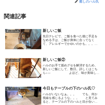
癒しのハル氏
関連記事
新しいご飯
癒しのハル氏
先日テレビで、ご飯を食べた後に手足を
なめる子は、ご飯が身体に合ってなく
て、アレルギーでかゆいのかも。。。と
いう内容を見ました。 ハ
ルも、食後によく手を舐めています。
「お手てで食べてないよね？」と聞きた
くなるほど。 そこ...
新しいご飯②
癒しのハル氏
ハルのお手て舐めグセを解消するため、
新しいご飯にして、数日。詳しくはこち
ら↓↓↓ よほど、味が美味しい
のか、ご飯の前の喜び方が今まで以上な
気がします。 食べるのも瞬殺。
「マテ」の後に「よしっ」と言って、カ
メラを構えたら、もうこ...
今日もテーブルの下のハル氏♡
癒しのハル氏
ハルがいないなぁ。。。 でも、何か
視線を感じるような。。。 と見てみ
ると、テーブルの下のハルと目が合いま