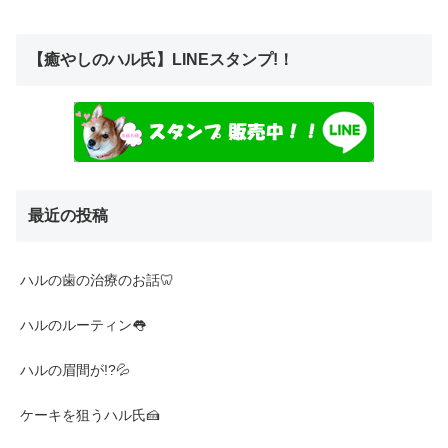
【癒やしのハル氏】LINEスタンプ!！
最近の投稿
ハルの歯の治療のお話🦷
ハルのルーティン👅
ハルの眉間が!?💦
ケーキを狙うハル氏🍰