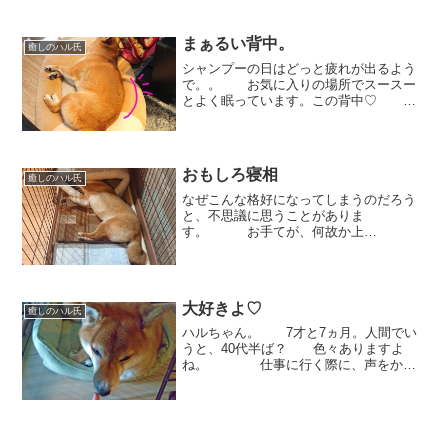
した♡ 「あ、どーも。」 何と
も言えない表情と上目遣い🤭
横から見てみるとあらら？お手てがあり
まぁるい背中。
ません👀 完全にしまい込...
癒しのハル氏
シャンプーの日はどっと疲れが出るよう
で。。 お気に入りの場所でスースー
とよく眠っています。この背中♡ ま
ぁるいフォルムが何とも可愛いこ
と！ 気持ち良さそうな寝顔♡きちん
と揃えられた後ろ脚がまた可愛らしい
♡ おやすみ中でもしっかりと癒...
おもしろ寝相
癒しのハル氏
なぜこんな格好になってしまうのだろう
と、不思議に思うことがありま
す。 お手てが、何故か上
に。 ちょいと、手をかけさせて
もらったぜぃ。という感じ。 他に
も、よく見ると、白い歯がチラッと見え
ていたり、 足がほんのりクロス
大好きよ♡
だっ...
癒しのハル氏
ハルちゃん。 7才と7ヵ月。人間でい
うと、40代半ば？ 色々ありますよ
ね。 仕事に行く際に、声をかけ
ても振り返らずに、見せてくれるその広
い背中も。 横に来たのに、お鼻
をズボッと埋めたままの横顔
も。 しばらくすると、「な...