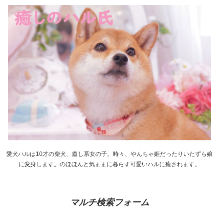
愛犬ハルは10才の柴犬、癒し系女の子。時々、やんちゃ姫だったりいたずら娘
に変身します。のほほんと気ままに暮らす可愛いハルに癒されます。
マルチ検索フォーム