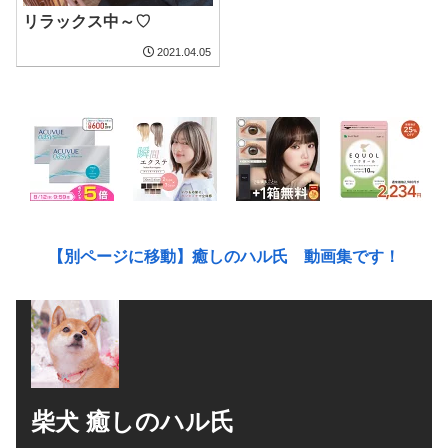
リラックス中～♡
2021.04.05
【別ページに移動】癒しのハル氏 動画集です！
柴犬 癒しのハル氏