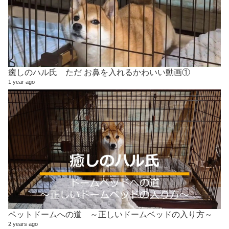
癒しのハル氏 ただ お鼻を入れるかわいい動画①
1 year ago
ペットドームへの道 ～正しいドームベッドの入り方～
2 years ago