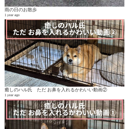
雨の日のお散歩
1 year ago
癒しのハル氏 ただ お鼻を入れるかわいい動画②
1 year ago