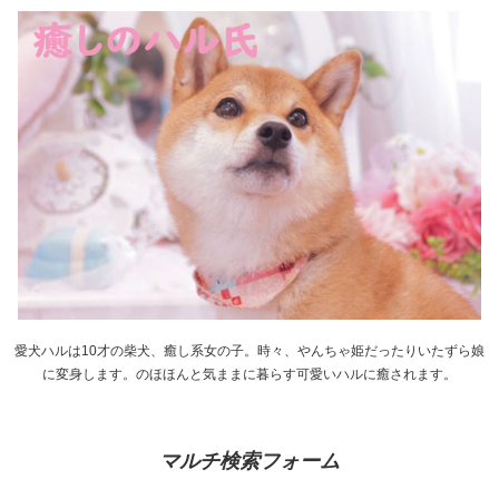
愛犬ハルは10才の柴犬、癒し系女の子。時々、やんちゃ姫だったりいたずら娘
に変身します。のほほんと気ままに暮らす可愛いハルに癒されます。
マルチ検索フォーム