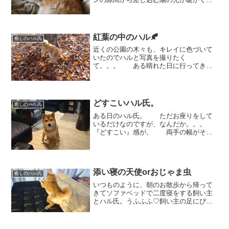
ってきて、ますます気持ちいいことこの
上なし✨ 脇のつけねからのガタガ
タは、まだ換毛期ではありません！
ただのボサボサ💦 ...
紅葉の中のハル🍂
癒しのハル氏
近くの公園の木々も、キレイに色づいて
いたのでハルと写真を撮りたく
て。。。 ある晴れた日に行ってきま
した💨 少し前に降った雨で
だいぶ落ち葉になっていたけど、ハルは
ずっとクンクン💦忙しそうで
す。。。 この季節、ハルの写真
どすこいハル氏。
癒しのハル氏
を撮っ...
ある日のハル氏。 ただお座りをして
いるだけなのですが、なんだか。。。
『どすこい』感が。 両手の幅がそう
思わせるのでしょうか。「おやっさ
ん。 お勤めご苦労様です」みたい
な。 狙ったわけでもないのに、何故
かこうなってしまうところが可愛いん...
添い寝の天使orおじゃま虫
癒しのハル氏
いつものように、朝のお散歩から帰って
きてソファベッドで二度寝をする飼い主
とハル氏。うふふふ♡飼い主の足にぴと
っ！と添い寝しています。 はぁー、
可愛いなぁ♡なんて思っていると。。。
「んん？？何か言った？」と起こしてし