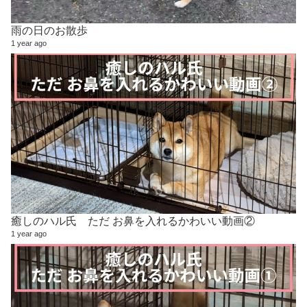
雨の日のお散歩
1 year ago
癒しのハル氏 ただ お鼻を入れるかわいい動画②
1 year ago