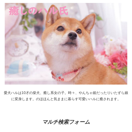
愛犬ハルは10才の柴犬、癒し系女の子。時々、やんちゃ姫だったりいたずら娘
に変身します。のほほんと気ままに暮らす可愛いハルに癒されます。
マルチ検索フォーム