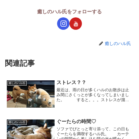
癒しのハル氏をフォローする
癒しのハル氏
関連記事
ストレス？？
癒しのハル氏
最近は、雨の日が多くハルのお散歩は止
み間にさくっとが多くなってしまいまし
た。 すると。。。ストレスが溜ま
っているのかこのように、部屋の中で暴
れております。 哀れな柴くん（←
ベッドのこと）。。 どうしてそん
なことしちゃったのー！？...
ぐーたらの時間♡
癒しのハル氏
ソファでぴとっと寄り添って、この日も
ぐーたらを満喫するハル氏。 カーテ
ンの隙間から差し込む陽の光が暖かくな