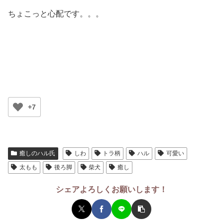
ちょこっと心配です。。。
+7
癒しのハル氏
しわ
トラ柄
ハル
可愛い
太もも
後ろ脚
柴犬
癒し
シェアよろしくお願いします！