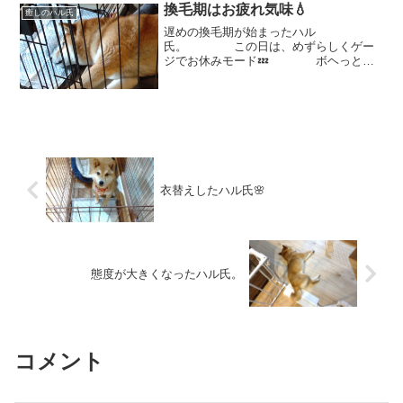
まったようです。 そこ...
換毛期はお疲れ気味💧
癒しのハル氏
遅めの換毛期が始まったハル
氏。 この日は、めずらしくゲー
ジでお休みモード💤 ボヘっとね
💦💦 お分かりでしょう
か？？ 太ももの辺りと
か。。。 わきの辺りも、モサモ
サ💦💦 絶賛換毛期で、お疲れ
気味のハル💧 ...
衣替えしたハル氏🌸
態度が大きくなったハル氏。
コメント