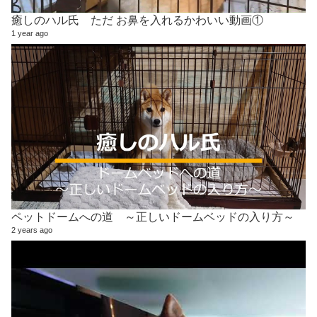
癒しのハル氏 ただ お鼻を入れるかわいい動画①
1 year ago
ペットドームへの道 ～正しいドームベッドの入り方～
2 years ago