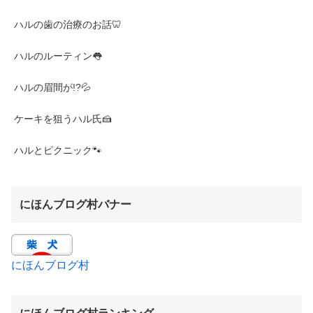
ハルの歯の治療のお話🦷
ハルのルーティン👅
ハルの眉間が!?💦
ケーキを狙うハル氏🍰
ハルとピクニック🐾
にほんブログ村バナー
にほんブログ村