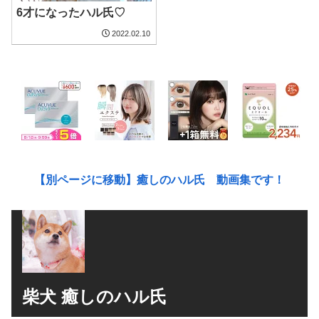
6才になったハル氏♡
2022.02.10
【別ページに移動】癒しのハル氏 動画集です！
柴犬 癒しのハル氏