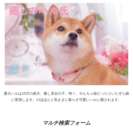
愛犬ハルは10才の柴犬、癒し系女の子。時々、やんちゃ姫だったりいたずら娘
に変身します。のほほんと気ままに暮らす可愛いハルに癒されます。
マルチ検索フォーム