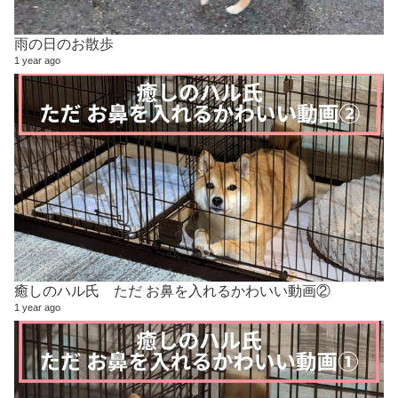
雨の日のお散歩
1 year ago
癒しのハル氏 ただ お鼻を入れるかわいい動画②
1 year ago