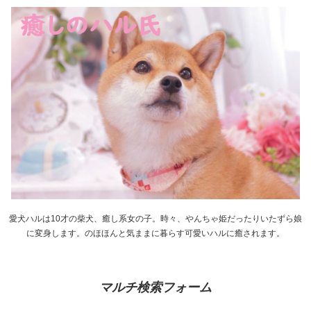
愛犬ハルは10才の柴犬、癒し系女の子。時々、やんちゃ姫だったりいたずら娘
に変身します。のほほんと気ままに暮らす可愛いハルに癒されます。
マルチ検索フォーム