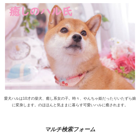
愛犬ハルは10才の柴犬、癒し系女の子。時々、やんちゃ姫だったりいたずら娘
に変身します。のほほんと気ままに暮らす可愛いハルに癒されます。
マルチ検索フォーム