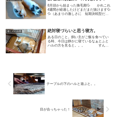
8月頭から始まった換毛期💦 かれこれ
4週間が経過したけどまだまだ抜けます💦
💦（あまりの激しさに 短期決戦型だと
思ったのに🙄) 特に、今は。。。
このお腹。。。🤣 えぐれ方がス
ゴいんですけど😂「ん？？なんか言っ
絶対寝づらいと思う寝方。
た？」 ちょっ...
癒しのハル氏
ある日のこと。飼い主がご飯を食べてい
る時、今日は静かに寝ているなぁとふと
ハルの方を見ると。。。 すんご
い変な寝方になってた🤣 ドーム
型ベッドを踏みつけ、どうなってる
の？？それ？？ 絶対、寝づらい
と思うんだけどその寝方。。。...
テーブルの下のハルと遊ぶと。。
目が合っちゃった！