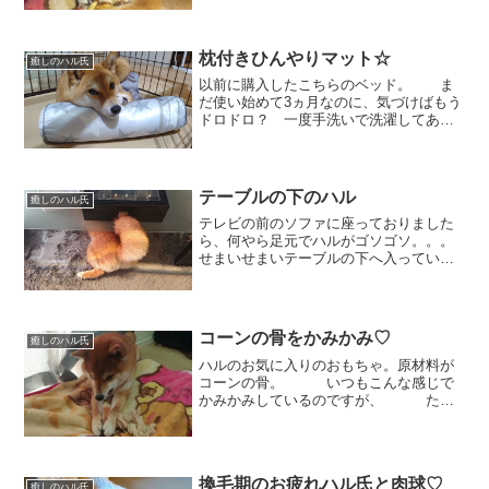
ったハルがくつろげるようにしてあげた
のに。。 ゲージには入らず、直行で
しばクンの上に。「えっ？...
枕付きひんやりマット☆
癒しのハル氏
以前に購入したこちらのベッド。 ま
だ使い始めて3ヵ月なのに、気づけばもう
ドロドロ？ 一度手洗いで洗濯してあげ
たけどなんだかツルツル面がゴワゴワに
なってしまってひんやり感もほぼなしに
💦 なので最近、↑↑こんなふうに、
裏向けでばかり寝るの...
テーブルの下のハル
癒しのハル氏
テレビの前のソファに座っておりました
ら、何やら足元でハルがゴソゴソ。。。
せまいせまいテーブルの下へ入っていき
ます。にじりにじりと進んでおりま
す。。 上から見ると、ちょっとず
つ頭が出てきましたよ。。。(笑) さ
て、どうするのかなと見守っ...
コーンの骨をかみかみ♡
癒しのハル氏
ハルのお気に入りのおもちゃ。原材料が
コーンの骨。 いつもこんな感じで
かみかみしているのですが、 たま
～に、こんなお顔や、 野性味あふれ
るこんなお顔になってしまうこと
も。。。（嫌いにならないで💦
💦） いつもの可愛いお
換毛期のお疲れハル氏と肉球♡
顔...
癒しのハル氏