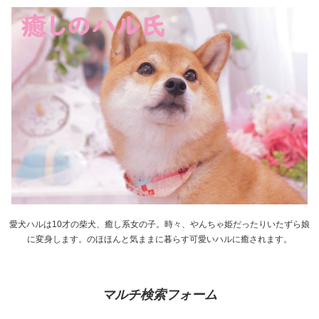
愛犬ハルは10才の柴犬、癒し系女の子。時々、やんちゃ姫だったりいたずら娘
に変身します。のほほんと気ままに暮らす可愛いハルに癒されます。
マルチ検索フォーム