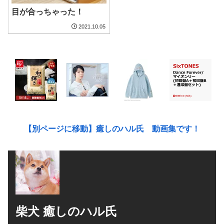
目が合っちゃった！
2021.10.05
【別ページに移動】癒しのハル氏 動画集です！
柴犬 癒しのハル氏