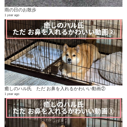
雨の日のお散歩
1 year ago
癒しのハル氏 ただ お鼻を入れるかわいい動画②
1 year ago