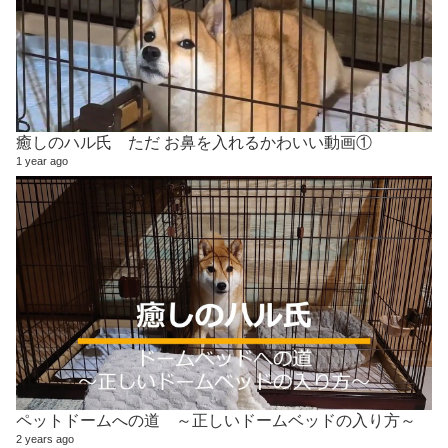
癒しのハル氏 ただ お鼻を入れるかわいい動画①
1 year ago
ペットドームへの道 ～正しいドームベッドの入り方～
2 years ago