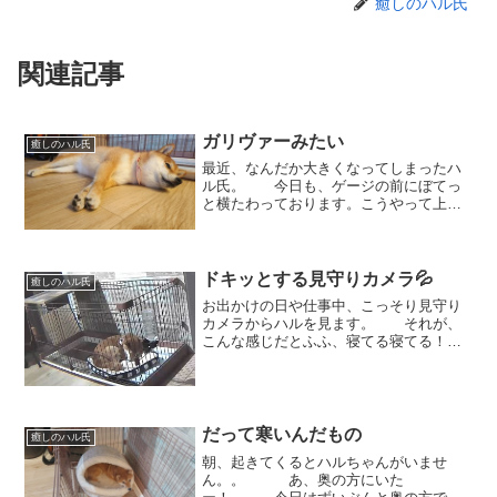
癒しのハル氏
関連記事
ガリヴァーみたい
癒しのハル氏
最近、なんだか大きくなってしまったハ
ル氏。 今日も、ゲージの前にぼてっ
と横たわっております。こうやって上か
ら見るとそうでもないのですが。 地
べたから見上げてみると。。。なかなか
の迫力。まるで、ガリヴァー旅行記の小
人の国に迷い込んだガリヴ...
ドキッとする見守りカメラ💦
癒しのハル氏
お出かけの日や仕事中、こっそり見守り
カメラからハルを見ます。 それが、
こんな感じだとふふ、寝てる寝てる！と
一番いい形なのですが。。。 こうな
っていると↓↓↓んーー、気持ち良さそう。
ではなく、とっても心配なことが！
ハルはきれい好きのせ...
だって寒いんだもの
癒しのハル氏
朝、起きてくるとハルちゃんがいませ
ん。。 あ、奥の方にいた