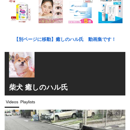
【別ページに移動】癒しのハル氏 動画集です！
柴犬 癒しのハル氏
Videos
Playlists