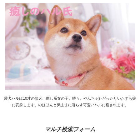
愛犬ハルは10才の柴犬、癒し系女の子。時々、やんちゃ姫だったりいたずら娘
に変身します。のほほんと気ままに暮らす可愛いハルに癒されます。
マルチ検索フォーム