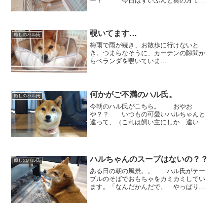
ー！ 今日はずいぶんと奥の方で丸
まってますね。おはよー。ハルちゃ
ん。 ちょっぴり顔を出してく
れました。「だって寒いんだもーん」と
言っているみたいですね。
覗いてます…
癒しのハル氏
梅雨で雨が続き、お散歩に行けないと
き。つまらなそうに、カーテンの隙間か
らベランダを覗いていま
す... キッチンを
出禁になってしまった可愛そうなハル。
キッチンの入り口に取り付けられたペッ
トゲートの間から。。。覗いていま
何かがご不満のハル氏。
癒しのハル氏
す。...
今朝のハル氏がこちら。 おやお
や？？ いつもの可愛いハルちゃんと
違って、（これは飼い主にしか 違いは
分からないかも しれませんが。。。）
なんだか、怒ってる？？ いつものき
ゅるるん♡としたお目めではなく、The
無表情でお座りしてるハル...
ハルちゃんのスープはないの？？
癒しのハル氏
ある日の朝の風景。。 ハル氏がテー
ブルのそばでおもちゃをカミカミしてい
ます。「なんだかんだで、 やっぱりコ
レが一番なのね」と、お気に入りの様
子。 「アガガガー！ 噛み応え
がたまらないのね」と、遊んでいたの
に。。。 急に手が止ま...