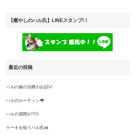
【癒やしのハル氏】LINEスタンプ!！
最近の投稿
ハルの歯の治療のお話🦷
ハルのルーティン👅
ハルの眉間が!?💦
ケーキを狙うハル氏🍰