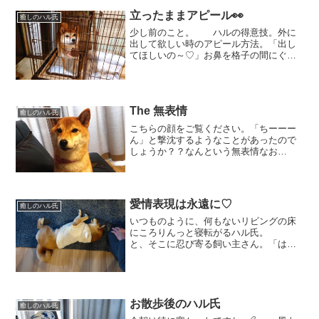
立ったままアピール👀
癒しのハル氏
少し前のこと。 ハルの得意技。外に
出して欲しい時のアピール方法。「出し
てほしいの～♡」お鼻を格子の間にぐい
っと入れて羨望のまなざしで見つめてき
ます。 コレをやったら飼い主もイチ
コロよ！と自分の可愛い見え方をちゃっ
かり分かってるハル氏。 ...
The 無表情
癒しのハル氏
こちらの顔をご覧ください。「ちーーー
ん」と撃沈するようなことがあったので
しょうか？？なんという無表情なお
顔。 通常は「ねぇ、どうした
の？」とか 「大丈夫、そばにいる
よ」とかいつも何かを語りかけてくれて
いるそんな気がするのですが。。...
愛情表現は永遠に♡
癒しのハル氏
いつものように、何もないリビングの床
にころりんっと寝転がるハル氏。
と、そこに忍び寄る飼い主さん。「はわ
っ？ 誰かが枕元に？？」 もふ
もふもふもふ。。。 今日も飼い主さ
んがもふもふをしにきましたよー
😊 最近のハル氏は優しいの...
お散歩後のハル氏
癒しのハル氏