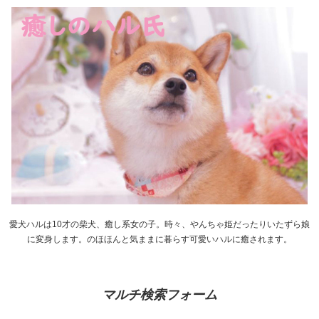
愛犬ハルは10才の柴犬、癒し系女の子。時々、やんちゃ姫だったりいたずら娘
に変身します。のほほんと気ままに暮らす可愛いハルに癒されます。
マルチ検索フォーム