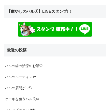
【癒やしのハル氏】LINEスタンプ!！
最近の投稿
ハルの歯の治療のお話🦷
ハルのルーティン👅
ハルの眉間が!?💦
ケーキを狙うハル氏🍰
ハルとピクニック🐾