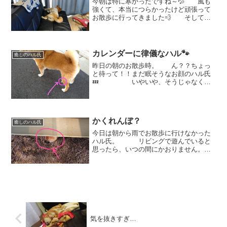
今朝は特に寒かったですね～💦 風も
強くて、本当につらかったけど頑張って
お散歩に行ってきました💨 そして、
帰ってきた後のハル氏がこちら。お顔は
見えませんが。。。「まったくもっ
て、 ひどい目にあったのね」と背中が
言っているようです(笑) ...
カレンダーに律儀なハル🐾
癒しのハル氏
昨日の朝のお散歩時。 ん？？ちょっ
と待って！！まだ眠そうなお顔のハル氏
💤 いやいや、そうじゃなく
て！！ココ！！ いやいや、ちょっ
と待ってよ！確かに9月1日だけ
ど。。。 「夏が終わったので、早速
～」じゃないのよ！！カレンダーに...
かくれんぼ？
癒しのハル氏
今日は朝から雨でお散歩に行けなかった
ハル氏。 リビングで遊んでいると
思ったら、いつの間にかおりません。
ん？んん？？大好きな隠れ家へ入り込ん
だようです。ここですよ、ここ！
そして、お次は可愛いお手てがちょこん
と、見えています。 し...
気を抜きすぎ…