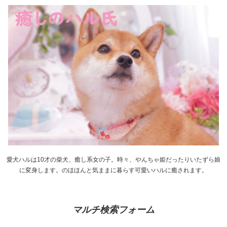
愛犬ハルは10才の柴犬、癒し系女の子。時々、やんちゃ姫だったりいたずら娘
に変身します。のほほんと気ままに暮らす可愛いハルに癒されます。
マルチ検索フォーム