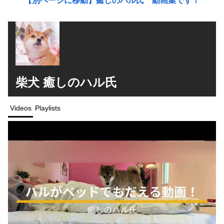
【別ページに移動】癒しのハル氏 動画集です！
柴犬 癒しのハル氏
Videos
Playlists