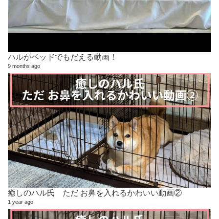
ハルがベッドでもだえる動画！
9 months ago
癒しのハル氏 ただ お鼻を入れるかわいい動画②
1 year ago