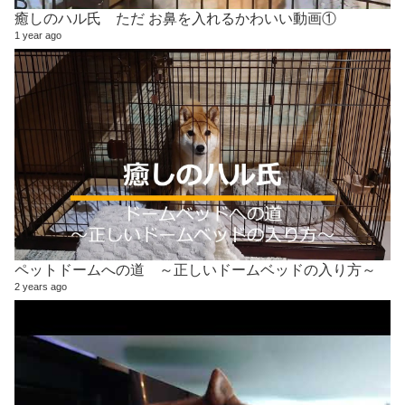
癒しのハル氏 ただ お鼻を入れるかわいい動画①
1 year ago
ペットドームへの道 ～正しいドームベッドの入り方～
2 years ago