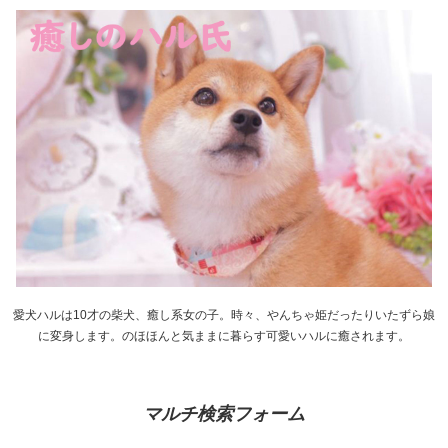
愛犬ハルは10才の柴犬、癒し系女の子。時々、やんちゃ姫だったりいたずら娘
に変身します。のほほんと気ままに暮らす可愛いハルに癒されます。
マルチ検索フォーム