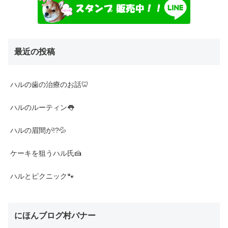
最近の投稿
ハルの歯の治療のお話🦷
ハルのルーティン👅
ハルの眉間が!?💦
ケーキを狙うハル氏🍰
ハルとピクニック🐾
にほんブログ村バナー