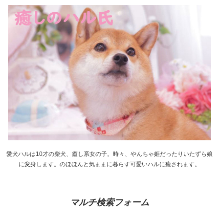
愛犬ハルは10才の柴犬、癒し系女の子。時々、やんちゃ姫だったりいたずら娘
に変身します。のほほんと気ままに暮らす可愛いハルに癒されます。
マルチ検索フォーム