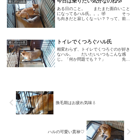
今日は乗りたい気分なのね💦
癒しのハル氏
ある日のこと。 またまた面白いこと
になってるハル氏。。。🤣 そっ
ち向きだと寂しくな～い？？って、前も
聞いたような気がするけど🙄
と、せっかくドームを正しい位置に戻し
てあげたのに。。 乗ってる💦💦
🤣 ちょっとちょっ...
トイレでくつろぐハル氏
癒しのハル氏
相変わらず、トイレでくつろぐのが好き
なハル。 だいたいいつもこんな感
じ。「何か問題でも？？」 先日
も。。。この日は、アリゲーターみたい
な格好でくつろいでおりました。 ね
ぇ、どうしてそんなにトイレが好きな
の？？と、質問しても。。。 ...
換毛期はお疲れ気味💧
ハルの可愛い貫禄♡