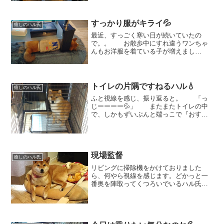
のころからおトイレが好きだったハル
🐾 トイレシーツを取り替えてあげる
とすぐにクンクン確認しに行ってそ...
すっかり服がキライ💦
癒しのハル氏
最近、すっごく寒い日が続いていたの
で。。 お散歩中にすれ違うワンちゃ
んもお洋服を着ている子が増えまし
た。 ハルちゃんにも、久しぶり
に着せてみたのですが。。。ブルブルが
止まりません💦 いつもはすぐ
に逃げるのに、脱がせてほしいの...
トイレの片隅ですねるハル💧
癒しのハル氏
ふと視線を感じ、振り返ると。 「っ
じーーーー💦」 またまたトイレの中
で、しかもずいぶんと端っこで『おすね
のポーズ』↑ なぜか分からないけど、ゲ
ージの隅っこで足をくずしてお座りをし
ている。こういう時は、だいたいすねて
いる時(笑) ...
現場監督
癒しのハル氏
リビングに掃除機をかけておりました
ら、何やら視線を感じます。どかっと一
番奥を陣取ってくつろいでいるハル氏。
「苦しゅうない」というように働く飼い
主を見物しています。 この風
格。現場監督でしょうか？？ 邪
魔ですよ～、と言いながら掃...