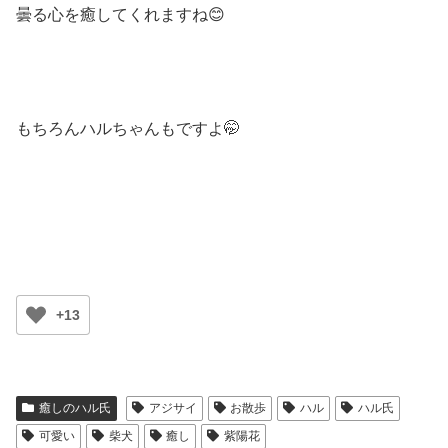
曇る心を癒してくれますね😊
もちろんハルちゃんもですよ🤭
+13
癒しのハル氏
アジサイ
お散歩
ハル
ハル氏
可愛い
柴犬
癒し
紫陽花