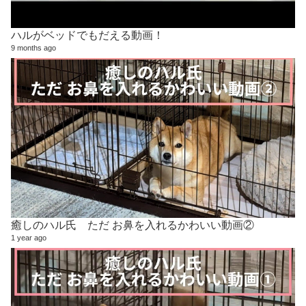
ハルがベッドでもだえる動画！
9 months ago
癒しのハル氏 ただ お鼻を入れるかわいい動画②
1 year ago