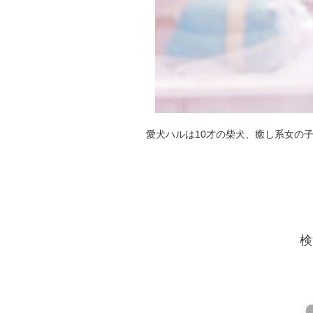
愛犬ハルは10才の柴犬、癒し系女の
検