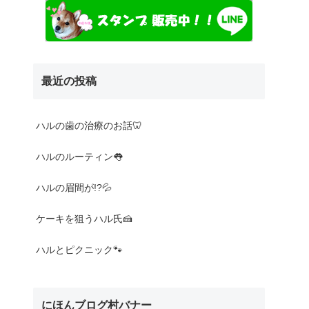
最近の投稿
ハルの歯の治療のお話🦷
ハルのルーティン👅
ハルの眉間が!?💦
ケーキを狙うハル氏🍰
ハルとピクニック🐾
にほんブログ村バナー