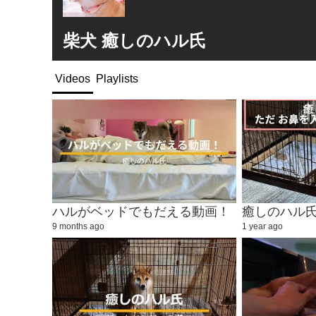
柴犬 癒しのハル氏
Videos
Playlists
ハルがベッドでもだえる動画！
9 months ago
1 year ago