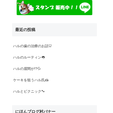
最近の投稿
Nothing found
ハルの歯の治療のお話🦷
ハルのルーティン👅
ハルの眉間が!?💦
ケーキを狙うハル氏🍰
ハルとピクニック🐾
にほんブログ村バナー