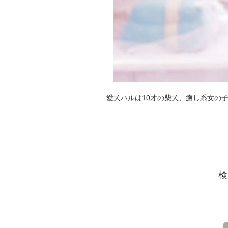
愛犬ハルは10才の柴犬、癒し系女の
検