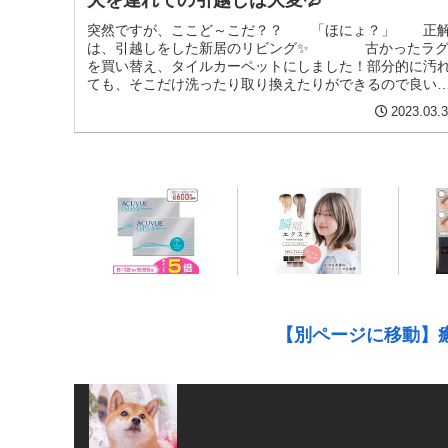
犬を連れての引越しは大変💦
突然ですが、ここど～こだ？？ 「ほにょ？」 正
は、引越しをした新居のリビング✨ 古かったラ
を買い替え、タイルカーペットにしました！部分的に汚
ても、そこだけ洗ったり取り換えたりができるので良い
と思い😊 ね？あなたのた...
2023.03.
【別ページに移動】