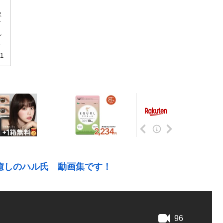
解
グ
れ
か
31
癒しのハル氏 動画集です！
96