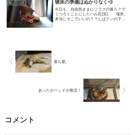
寝床の準備はぬかりなく💨
癒しのハル氏
今日も、自由気ままにソファの後ろ？で
くつろぐことにしたハル氏(笑) 場所、
本当にそこでいいの？？しばクンの下に
は冬用のあったかベッド。これもある意
味二段ベッド？🙄 お手てで一生
懸命、寝床を準備してるハルが可愛すぎ
ます😍 うんしょ...
落ち柴。
あったかベッドが復活！
コメント