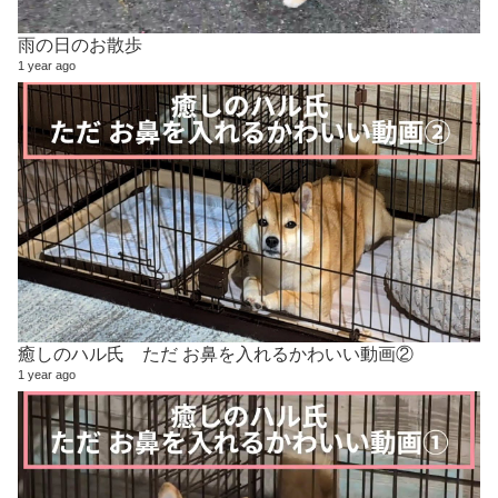
雨の日のお散歩
1 year ago
癒しのハル氏 ただ お鼻を入れるかわいい動画②
1 year ago