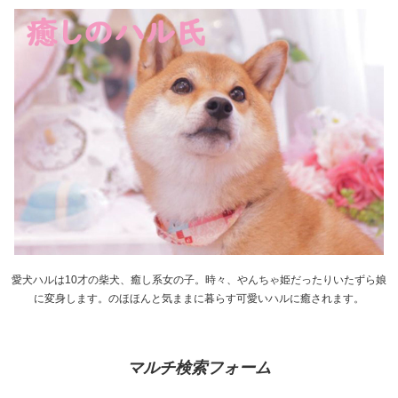
愛犬ハルは10才の柴犬、癒し系女の子。時々、やんちゃ姫だったりいたずら娘
に変身します。のほほんと気ままに暮らす可愛いハルに癒されます。
マルチ検索フォーム