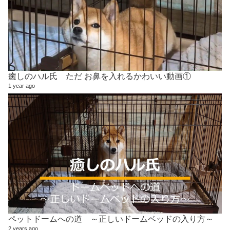
癒しのハル氏 ただ お鼻を入れるかわいい動画①
1 year ago
ペットドームへの道 ～正しいドームベッドの入り方～
2 years ago