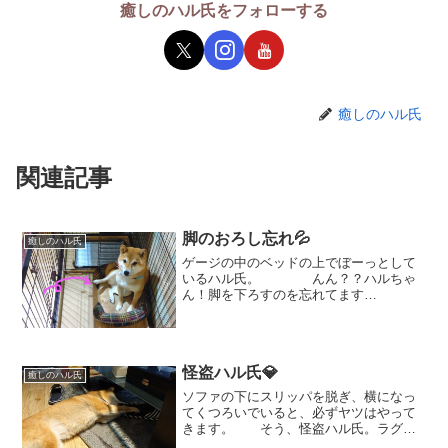
癒しのハル氏をフォローする
癒しのハル氏
関連記事
脚のおろし忘れ💦
癒しのハル氏
ゲージの中のベッドの上でぼーっとして
いるハル氏。 んん？？ハルちゃ
ん！脚を下ろすのを忘れてます
よ！！ ココ！ココ！！「はて？
何だかみんな笑ってるけど 何かしたか
な？」 影から脚が浮いていることが
お分かりいただけますでしょうか？...
怪盗ハル氏💎
癒しのハル氏
ソファの下にスリッパを脱ぎ、横になっ
てくつろいでいると、必ずヤツはやって
きます。 そう、怪盗ハル氏。ラグを
めくりあげ、もう片方を蹴散らかし、瞬