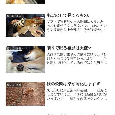
殺で、スリッパを奪います。 本人的
には、テーブルの下に隠れているつもり
なのでしょうが。 どう...
あごのせで見てるもの。
癒しのハル氏
ソファで寝る飼い主の隙間に入りこみ、
あごを乗せてくつろぐハル。（あごとい
うより首から上全部💧）その視線の先に
は。。。 めざましテレビの『きょう
のわんこ』今日は黒柴ちゃんだよー！！
可愛い♡ お耳をピンとさせて、真剣
に見ているハル。今朝のお...
隣りで眠る寝顔は天使✨
癒しのハル氏
大好きな飼い主さんの隣りにぴっとりと
頭をくっつけて寝ているハル♡ 半
分踏んづけられているのでは？と思うほ
どのぴっとり感。 「ハルの方か
ら、 頭を入れてきたんだよ」と。（確
かに、やや無理矢理 脚を組まされてい
る感💦） よしよし...
秋の公園は柴が同化します🍂
癒しのハル氏
久しぶりに来た広～い公園。 紅葉に
はまだ早いけど、ハルには新鮮な匂いが
いっぱい！ 落ち葉の道をクンクンク
ン。茶色の落ち葉と茶色の柴が同化しそ
う💦💦 その後も、 ハルはクン
クンが忙しくお尻ばかりを向けていまし
た💧 最後にやっと、公...