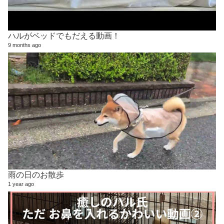
ハルがベッドでもだえる動画！
9 months ago
雨の日のお散歩
1 year ago