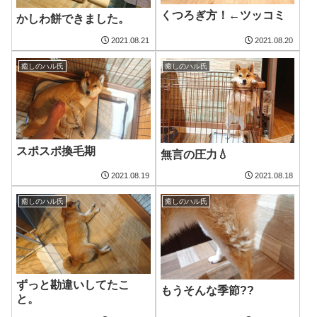
くつろぎ方！←ツッコミ
かしわ餅できました。
2021.08.21
2021.08.20
癒しのハル氏
癒しのハル氏
スポスポ換毛期
無言の圧力💧
2021.08.19
2021.08.18
癒しのハル氏
癒しのハル氏
ずっと勘違いしてたこ
もうそんな季節??
と。