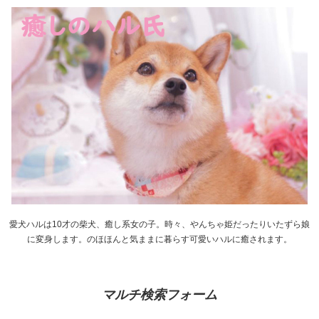
愛犬ハルは10才の柴犬、癒し系女の子。時々、やんちゃ姫だったりいたずら娘
に変身します。のほほんと気ままに暮らす可愛いハルに癒されます。
マルチ検索フォーム