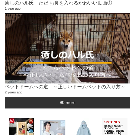
癒しのハル氏 ただ お鼻を入れるかわいい動画①
1 year ago
ペットドームへの道 ～正しいドームベッドの入り方～
2 years ago
90 more