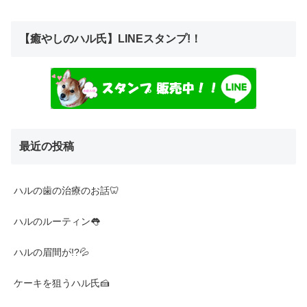
【癒やしのハル氏】LINEスタンプ!！
最近の投稿
ハルの歯の治療のお話🦷
ハルのルーティン👅
ハルの眉間が!?💦
ケーキを狙うハル氏🍰