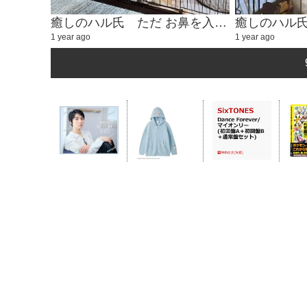
癒しのハル氏 ただ お鼻を入れるかわいい動画②
1 year ago
1 year ago