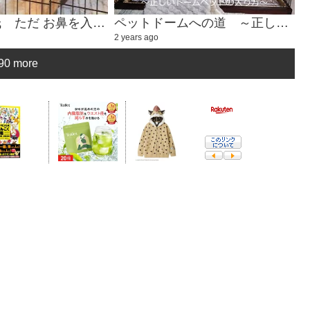
癒しのハル氏 ただ お鼻を入れるかわいい動画①
ペットドームへの道 ～正しいドームベッドの入り方～
2 years ago
90 more