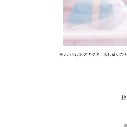
愛犬ハルは10才の柴犬、癒し系女の
検