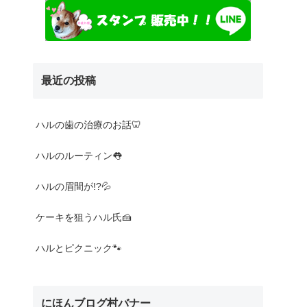
最近の投稿
Nothing found
ハルの歯の治療のお話🦷
ハルのルーティン👅
ハルの眉間が!?💦
ケーキを狙うハル氏🍰
ハルとピクニック🐾
にほんブログ村バナー