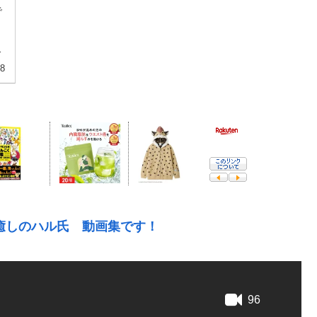
で
く
っ
18
癒しのハル氏 動画集です！
96