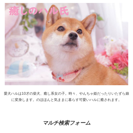
愛犬ハルは10才の柴犬、癒し系女の子。時々、やんちゃ姫だったりいたずら娘
に変身します。のほほんと気ままに暮らす可愛いハルに癒されます。
マルチ検索フォーム