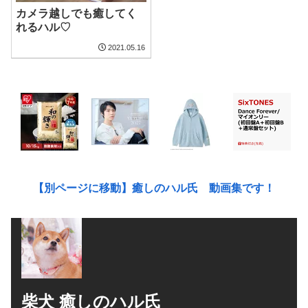
カメラ越しでも癒してく
れるハル♡
2021.05.16
【別ページに移動】癒しのハル氏 動画集です！
柴犬 癒しのハル氏