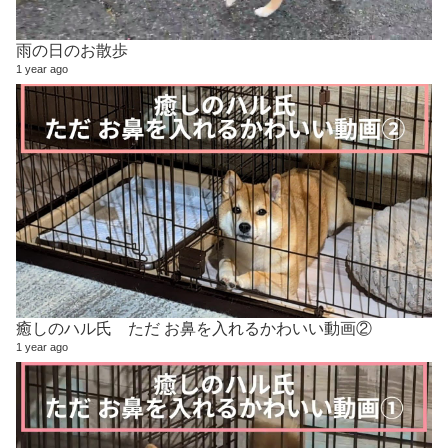
雨の日のお散歩
1 year ago
癒しのハル氏 ただ お鼻を入れるかわいい動画②
1 year ago