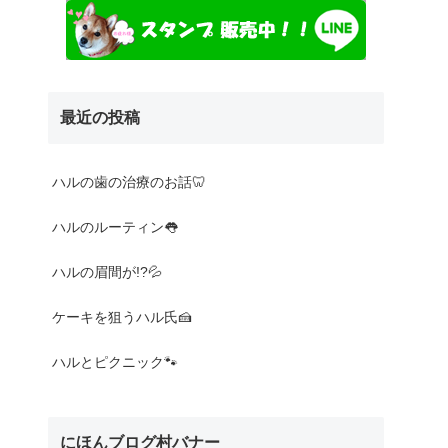
最近の投稿
Nothing found
ハルの歯の治療のお話🦷
ハルのルーティン👅
ハルの眉間が!?💦
ケーキを狙うハル氏🍰
ハルとピクニック🐾
にほんブログ村バナー