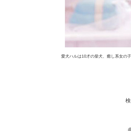
愛犬ハルは10才の柴犬、癒し系女の
検