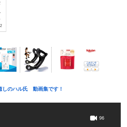
な
ー
ル
22
癒しのハル氏 動画集です！
96