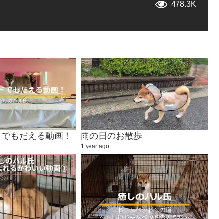
478.3K
ドでもだえる動画！
雨の日のお散歩
1 year ago