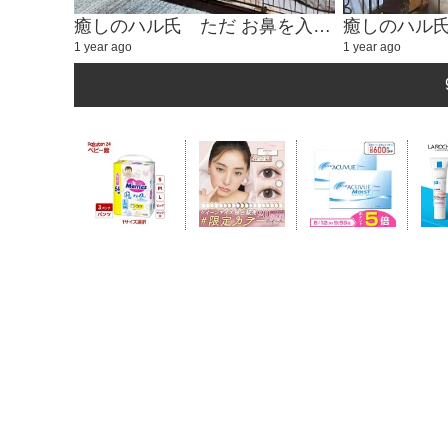
癒しのハル氏 ただ お鼻を入れるかわいい動画②
1 year ago
1 year ago