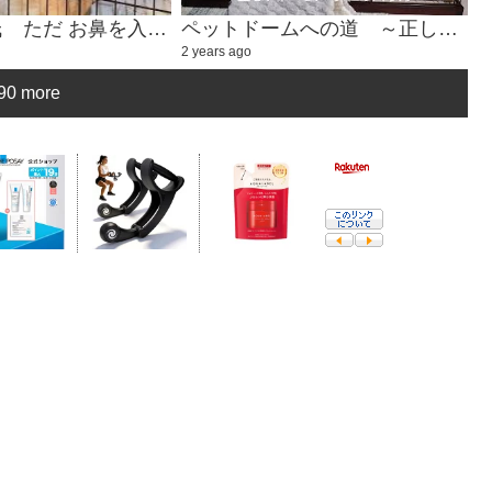
癒しのハル氏 ただ お鼻を入れるかわいい動画①
ペットドームへの道 ～正しいドームベッドの入り方～
2 years ago
90 more