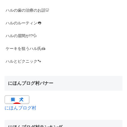
ハルの歯の治療のお話🦷
ハルのルーティン👅
ハルの眉間が!?💦
ケーキを狙うハル氏🍰
ハルとピクニック🐾
にほんブログ村バナー
にほんブログ村