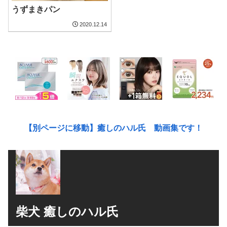
うずまきパン
2020.12.14
【別ページに移動】癒しのハル氏 動画集です！
柴犬 癒しのハル氏