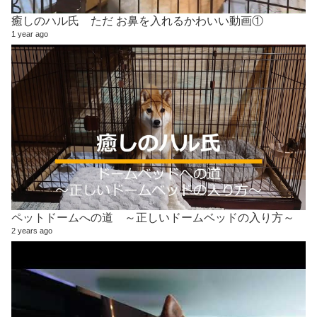
癒しのハル氏 ただ お鼻を入れるかわいい動画①
1 year ago
ペットドームへの道 ～正しいドームベッドの入り方～
2 years ago