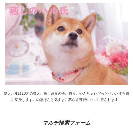
愛犬ハルは10才の柴犬、癒し系女の子。時々、やんちゃ姫だったりいたずら娘
に変身します。のほほんと気ままに暮らす可愛いハルに癒されます。
マルチ検索フォーム