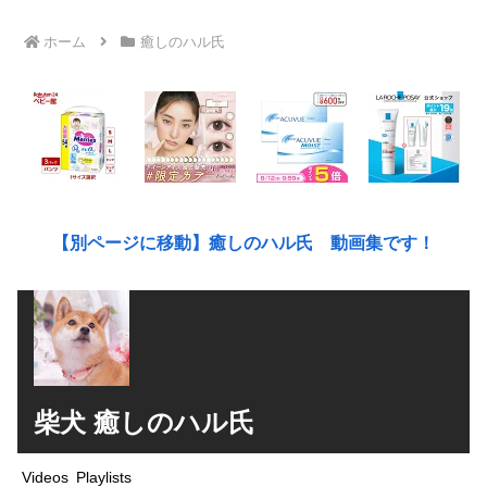
ホーム
癒しのハル氏
【別ページに移動】癒しのハル氏 動画集です！
柴犬 癒しのハル氏
Videos
Playlists