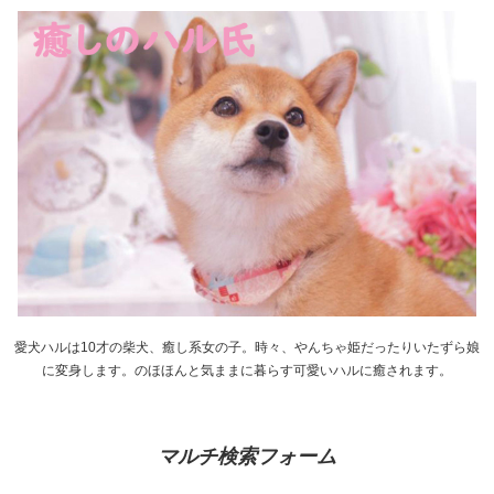
愛犬ハルは10才の柴犬、癒し系女の子。時々、やんちゃ姫だったりいたずら娘
に変身します。のほほんと気ままに暮らす可愛いハルに癒されます。
マルチ検索フォーム