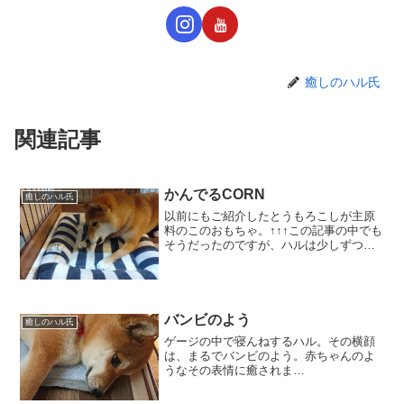
癒しのハル氏
関連記事
かんでるCORN
癒しのハル氏
以前にもご紹介したとうもろこしが主原
料のこのおもちゃ。↑↑↑この記事の中でも
そうだったのですが、ハルは少しずつム
チャムチャと食べてしまうのです。。
（おやつじゃないよ、と言っても
💦） 画像はHPからお借りしました上
手にお手てでおさえながら、...
バンビのよう
癒しのハル氏
ゲージの中で寝んねするハル。その横顔
は、まるでバンビのよう。赤ちゃんのよ
うなその表情に癒されま
す。。。 でも、そこ
は、、、トイレの上です