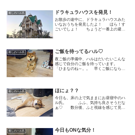
よ。 折れたお耳がま
たお茶目♡
ドラキュラハウスを発見！
癒しのハル氏
お散歩の途中に、ドラキュラハウスみた
いなおうちを発見したよ！ ほら！す
ごいでしょ！ ちょうど一番上の避雷
針みたいなところに、カラスが１羽。コ
ウモリではないけど、ちょっとムードを
かもしています。。 近づいてみる
と、看板があって病院みたい...
ご飯を待ってるハル♡
癒しのハル氏
夜ご飯の準備中、ハルはだいたいこんな
感じで自分のご飯を待っています。
「ひまなのね～。。 早くご飯にならな
いかな。。」 ハルちゃん！床はベロ
ベロしないよ！「はい？？そろそろご
飯？」 いやいや、まだですよ。。。
「チッ！まだなのね、そうな...
ほにょ？？
癒しのハル氏
今日も、床の上で気ままにお昼寝中のハ
ル氏。 ふふ、気持ち良さそうだな
ぁ♡ 数分後、ふと視線を感じて見て
みると「ほにょ？」としたお顔で、こち
らを見ていました。 ゆっくり寝てて
いいんだよ～！寝起きのお顔も可愛らし
いハル氏なのです。
今日もONな気分！
癒しのハル氏