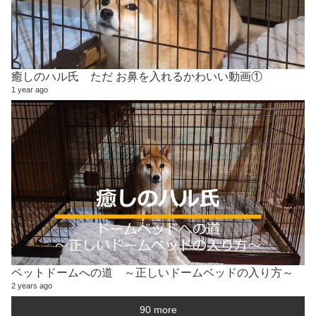
癒しのハル氏 ただ お鼻を入れるかわいい動画①
1 year ago
ペットドームへの道 ～正しいドームベッドの入り方～
2 years ago
90 more