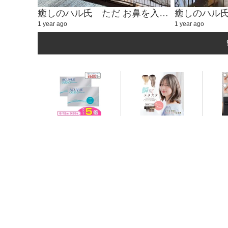
癒しのハル氏 ただ お鼻を入れるかわいい動画②
1 year ago
1 year ago