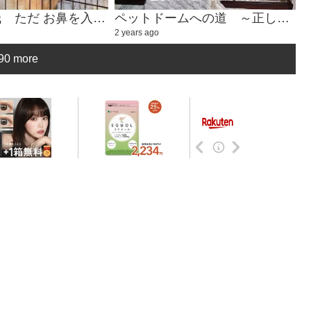
癒しのハル氏 ただ お鼻を入れるかわいい動画①
ペットドームへの道 ～正しいドームベッドの入り方～
2 years ago
90 more