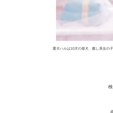
愛犬ハルは10才の柴犬、癒し系女の
検