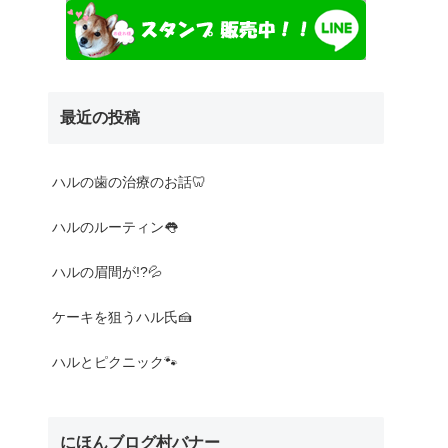
最近の投稿
Nothing found
ハルの歯の治療のお話🦷
ハルのルーティン👅
ハルの眉間が!?💦
ケーキを狙うハル氏🍰
ハルとピクニック🐾
にほんブログ村バナー