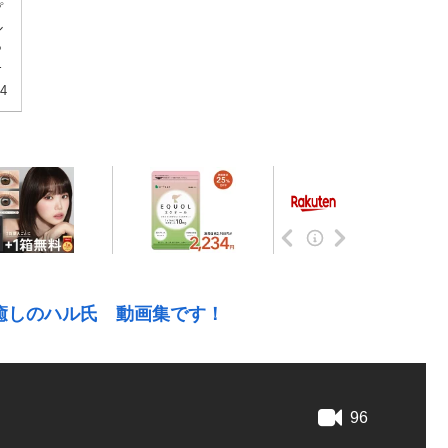
プ
ル
ら
。
24
癒しのハル氏 動画集です！
96